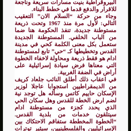
البيروقراطية بنيت مسارات سريعة وناجعة
للاقرار والدفع قدما في خطط البناء.
وجاء من حركة “السلام الان” التعقيب
التالي: لأول مرة منذ 1967 وتحت ذريعة
مستوطنة جديدة، تنفذ الحكومة هنا ضما
من الباب الخلفي. المستوطنة الجديدة
ستعمل بكل معنى الكلمة كحي في مدينة
القدس وتخطيطها كـ “حي” تابع لمستوطنة
ادام هو فقط ذريعة ومحاولة لاخفاء الخطوة
التي معناها فرض سيادة إسرائيلية على
أراض في الضفة الغربية.
في اعقاب ذلك أطلق النائب جلعاد كريف
من الديمقراطيين استجوابا عاجلا لوزير
الإسكان حاييم كاتس وسأله هل توجد نية
لضم ارض الخطة للقدس وهل سكان الحي
الذي يحدد كجزء من مستوطنة ادام
سيتلقون خدمات من بلدية القدس.
“الخطوة المخططة ستفاقم الاحتكاك بين
الإسرائيليين والفلسطينيين، سيثير توترات