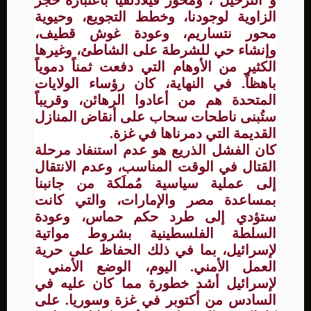
و”الترحيل”، ومحور فيلادلفيا باعتباره حجر
الزاوية لوجودنا، وخطط التجويع، وحيوية
محور نتساريم، وعودة غوش قطيف،
وإنشاء حي للشرطة على الشاطئ، وغيرها
الكثير من الأوهام التي دفعت ثمناً دموياً
باهظاً. في النهاية، كان رؤساء الولايات
المتحدة هم من أعادوا الرهائن، وقريباً
ستُبنى ناطحات سحاب على أنقاض المنازل
القديمة التي دمرناها في غزة.
كان الفشل الذريع هو عدم استنفاد مرحلة
القتال في الوقت المناسب، وعدم الانتقال
إلى عملية سياسية مُملَكة من جانبنا
بمساعدة مصر والإمارات، والتي كانت
ستؤدي إلى طرد حكم حماس، وعودة
السلطة الفلسطينية بشروط مواتية
لإسرائيل، بما في ذلك الحفاظ على حرية
العمل الأمني. اليوم، الوضع الأمني
لإسرائيل أشد خطورة مما كان عليه في
السادس من أكتوبر في غزة وسوريا. على