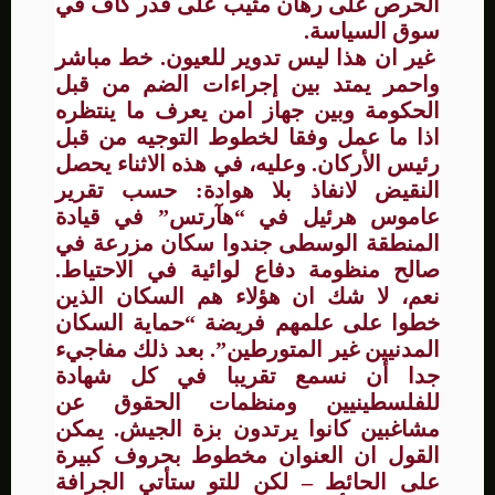
الحرص على رهان مثيب على قدر كاف في
سوق السياسة.
غير ان هذا ليس تدوير للعيون. خط مباشر
واحمر يمتد بين إجراءات الضم من قبل
الحكومة وبين جهاز امن يعرف ما ينتظره
اذا ما عمل وفقا لخطوط التوجيه من قبل
رئيس الأركان. وعليه، في هذه الاثناء يحصل
النقيض لانفاذ بلا هوادة: حسب تقرير
عاموس هرئيل في “هآرتس” في قيادة
المنطقة الوسطى جندوا سكان مزرعة في
صالح منظومة دفاع لوائية في الاحتياط.
نعم، لا شك ان هؤلاء هم السكان الذين
خطوا على علمهم فريضة “حماية السكان
المدنيين غير المتورطين”. بعد ذلك مفاجيء
جدا أن نسمع تقريبا في كل شهادة
للفلسطينيين ومنظمات الحقوق عن
مشاغبين كانوا يرتدون بزة الجيش. يمكن
القول ان العنوان مخطوط بحروف كبيرة
على الحائط – لكن للتو ستأتي الجرافة