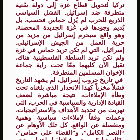
تركيا لتحويل قطاع غزة إلى دولة سُنية
متطرفة ضد إسرائيل. الفشل السياسي
الذريع للحرب لم يُزِل حماس فحسب، بل
يُديم وجودها في غزة الجديدة المحصنة،
وهو واقع سيحرم إسرائيل من مزيد من
حرية العمل من الجيش الإسرائيلي.
إسرائيل، التي لم تكن تريد حماس في غزة
ولم تكن تريد السلطة الفلسطينية هناك،
تقبل الآن كليهما معًا تحت راية جماعة
الإخوان المسلمين المتطرفة.
في تاريخ حروب إسرائيل، لم يشهد التاريخ
فشلاً مخزياً كهذا الانحدار الذي بلغناه تحت
وطأة الإملاءات، نتيجة مباشرة لضعف
القيادة الإدارية والسياسية في الحرب، التي
تهربت من تحديد الأهداف والاستراتيجيات،
وعملت وفقاً لإملاءات سياسية وهمية
ومنفصلة عن الواقع. كل تلك الأوهام عن
“النصر الكامل”، و”القضاء على حماس”،