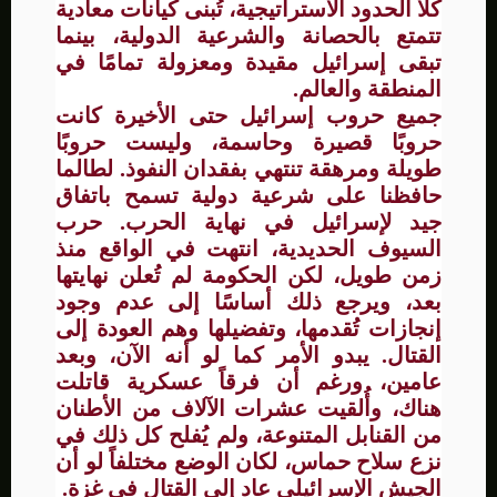
كلا الحدود الاستراتيجية، تُبنى كيانات معادية
تتمتع بالحصانة والشرعية الدولية، بينما
تبقى إسرائيل مقيدة ومعزولة تمامًا في
المنطقة والعالم.
جميع حروب إسرائيل حتى الأخيرة كانت
حروبًا قصيرة وحاسمة، وليست حروبًا
طويلة ومرهقة تنتهي بفقدان النفوذ. لطالما
حافظنا على شرعية دولية تسمح باتفاق
جيد لإسرائيل في نهاية الحرب. حرب
السيوف الحديدية، انتهت في الواقع منذ
زمن طويل، لكن الحكومة لم تُعلن نهايتها
بعد، ويرجع ذلك أساسًا إلى عدم وجود
إنجازات تُقدمها، وتفضيلها وهم العودة إلى
القتال. يبدو الأمر كما لو أنه الآن، وبعد
عامين، ورغم أن فرقاً عسكرية قاتلت
هناك، وأُلقيت عشرات الآلاف من الأطنان
من القنابل المتنوعة، ولم يُفلح كل ذلك في
نزع سلاح حماس، لكان الوضع مختلفاً لو أن
الجيش الإسرائيلي عاد إلى القتال في غزة.