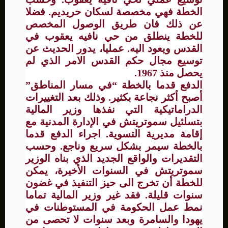
الخطة فهي مخصصة لسكان حريديم. فضلا
عن ذلك فان طريق الوصول المخصص
للخطة ينطلق من حي نافيه يعقوب في
القدس ويعود اليه. عمليا، يدور الحديث عن
توسيع مجال حكم القدس الامر الذي لم
يحصل منذ 1967.
الدفع قدما بالخطة “في مسار المناطق”
أصبح أكثر نجاعة بكثير. وذلك بعد التغييرات
الدراماتيكية التي نفذها وزير المالية
بتسلئيل سموتريتش في الإدارة المدنية مع
إقامة مديرية التسوية. اجراء الدفع قدما
بالخطة سيمر بشكل سريع وناجع. وحسب
التقديرات والواقع الجديد الذي بناه الوزير
سموتريتش في السنوات الأخيرة، يمكن
للخطة أن تخرج الى حيز التنفيذ في غضون
سنوات قليلة. فقد غير وزير المالية تماما
نمط عمل الحكومة في المستوطنات في
يهودا والسامرة وبعد سنوات لا تحصى من