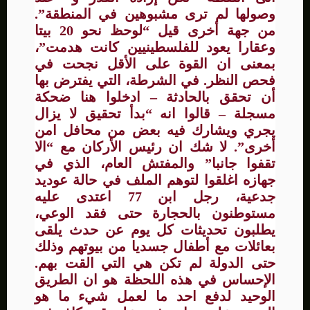
وصولها لم ترى مشبوهين في المنطقة”.
من جهة أخرى قيل “لوحظ نحو 20 بيتا
وعقارا يعود للفلسطينيين كانت هدمت”،
بمعنى ان القوة على الأقل نجحت في
فحص النظر. في الشرطة، التي يفترض بها
أن تحقق بالحادثة – ادخلوا هنا ضحكة
مسجلة – قالوا انه “بدأ تحقيق لا يزال
يجري ويشارك فيه بعض من محافل امن
أخرى”. لا شك ان رئيس الأركان مع “الا
تقفوا جانبا” والمفتش العام، الذي في
جهازه اغلقوا لتوهم الملف في حالة عوديد
جدعية، رجل ابن 77 اعتدى عليه
مستوطنون بالحجارة حتى فقد الوعي،
يطلبون تحديثات كل يوم عن حدث يلقى
بعائلات مع أطفال جسديا من بيوتهم وذلك
حتى الدولة لم تكن هي التي القت بهم.
الإحساس في هذه اللحظة هو ان الطريق
الوحيد لدفع احد ما لعمل شيء ما هو