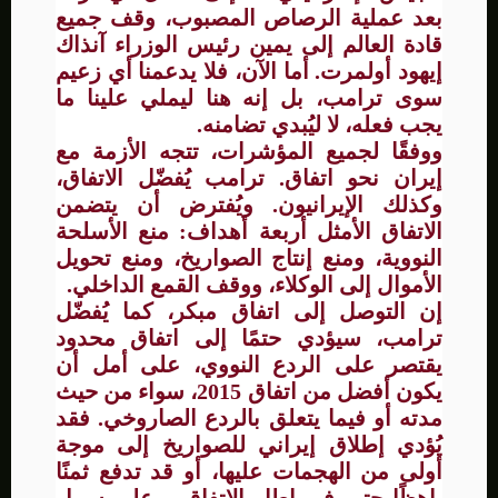
بعد عملية الرصاص المصبوب، وقف جميع
قادة العالم إلى يمين رئيس الوزراء آنذاك
إيهود أولمرت. أما الآن، فلا يدعمنا أي زعيم
سوى ترامب، بل إنه هنا ليملي علينا ما
يجب فعله، لا ليُبدي تضامنه.
ووفقًا لجميع المؤشرات، تتجه الأزمة مع
إيران نحو اتفاق. ترامب يُفضّل الاتفاق،
وكذلك الإيرانيون. ويُفترض أن يتضمن
الاتفاق الأمثل أربعة أهداف: منع الأسلحة
النووية، ومنع إنتاج الصواريخ، ومنع تحويل
الأموال إلى الوكلاء، ووقف القمع الداخلي.
إن التوصل إلى اتفاق مبكر، كما يُفضّل
ترامب، سيؤدي حتمًا إلى اتفاق محدود
يقتصر على الردع النووي، على أمل أن
يكون أفضل من اتفاق 2015، سواء من حيث
مدته أو فيما يتعلق بالردع الصاروخي. فقد
يُؤدي إطلاق إيراني للصواريخ إلى موجة
أولى من الهجمات عليها، أو قد تدفع ثمنًا