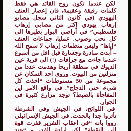
لكن عندما تكون روح القائد هي فقط
كلمات رقيقة وعقيمة، فان إعصار العنف
اليهودي (في كانون الثاني سجل مصابو
إرهاب يهودي اكثر من مصابي إرهاب
فلسطيني” في أراضي البوار يطيرها الى
كل نحب وصوب. عمليا، جماعات العنف
“إياها” وليس منظمات إرهاب لا سمح الله
– أبدت مبادرة وجسارة قبل اقل من أسبوع
عندما جاءت مع جرافات (!) الى قرية عين
الديوك في منطقة أريحا وهدمت عددا من
منزلتين من البيوت. وروى احد السكان عن
مجموعة من 50 مستوطنات “اخذت كل
شيء، حتى الدجاج”. في واقع الامر اين
المفاجأة بالضبط؟ توجد مزارع كثيرة في
الجوار.
في اللوائح، في الجيش وفي الشرطة
تأثروا جدا بالحدث. في الجيش الإسرائيلي
رووا بانه “في اعقاب التقرير قفزت قوة
الى النقطة” لكن إرادة القدر و “عند