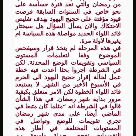
من رمضان والتي تعد فترة حساسة على
نحو خاص. في السنوات السابقة فرضت
قيود مؤقتة على حجيج اليهود بهدف تقليص
الاحتكاك والان يسأل السؤال هل سيختار
قائد اللواء الجديد مواصلة هذه السياسة ام
يغيرها لاولة مرة.
في هذه المرحلة لم يتخذ قرار وسيفحص
الموضوع وفقا لتعليمات المستوى
السياسي وتقويمات الوضع المحدثة. لكن
في الشرطة اجروا بحثا اعدت فيه خطة
عمل لحالة إقرار حجيج اليهود الى الحرم
في الأسبوع الأخير من الشهر. لا يستبعد
قائد اللواء الخطوة لكن الامر متعلق بكيفية
مرور بداية شهر رمضان. في هذا الشأن
قالوا في الشرطة انه “مثلما كان متبعا في
الماضي أيضا، على مدى شهر رمضان
تجري تقويمات للوضع وتواصل في
المستويات المختلفة. في اطار هذه
التقويمات تفحص جملة واسعة من