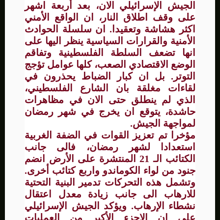
الجيش الإسرائيلي الان، بعد أربعة اشهر
على وقف اطلاق النار، ان الواقع الأمني
اكثر هشاشة وتعقيدا. ان سلسلة الحوادث
الأمنية والقرارات السياسية ينظر اليها على
انها تضعف السلطة الفلسطينية وتفاقم
الوضع الاقتصادي الصعب، كلها عوامل تؤجج
التوتر. بل ان كبار الضباط يحذرون في
لقاءات مغلقة بان الشارع الفلسطيني،
الذي لم ينطلق حتى الان في مظاهرات
حاشدة، يتوقع ان يخرج في شهر رمضان
لمواجهة الجيش.
مؤخرا تم تعزيز القوات في الضفة الغربية
استعدادا لشهر رمضان، فالى جانب
الكتائب الـ 21 المنتشرة على الأرض انضم
جنود من لواء الكوماندو واربع كتائب أخرى.
وتشمل هذه التحركات تدمير البنية التحتية
للارهاب الى جانب زيادة معدل اعتقال
نشطاء الإرهاب. ويؤكد الجيش الإسرائيلي
على ان الاجزء الأكبر من العمليات