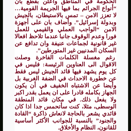
الحكومة في المناطق وأعلن بقطع بان
“أنواع الجرائم بما فيها الجريمة القومية…
لا تعزز الامن – تمس بالاستيطان، بالجيش
وبدولة إسرائيل”. وأضاف بان على أجهزة
الامن “الواجب العملي والقيمي للعمل
فورا وعدم الوقوف جانبا عندما تلاحظ افعالا
غير قانونية لجماعات عنيفة وان تدافع عن
السكان المدنيين غير المتورطين”.
رغم مغسلة الكلمات الفاخرة وصلت
الاقوال الى العناوين الرئيسة: فليس في
كل يوم يشهد فيها قائد الجيش ليس فقط
عن خطورة الاحداث في الضفة الغربية بل
وأيضا عن الاشتباه الخفيف في أن يكون
الجهاز بكامله قادرا على ان يعمل بقدر اكبر
ولا يفعل ذلك. في مكان قائد المنطقة
الوسطى، مثلا، كنت سأتحمس جدا اذا كان
قائدي يشعر بالحاجة لانعاش ذاكرة “القادة
والجنود” بالنسبة للجوانب الأكثر أساسية
للقانون، النظام والأخلاق.