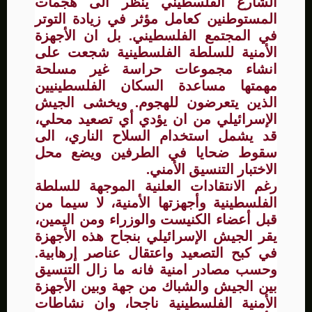
الشارع الفلسطيني ينظر الى هجمات
المستوطنين كعامل مؤثر في زيادة التوتر
في المجتمع الفلسطيني. بل ان الأجهزة
الأمنية للسلطة الفلسطينية شجعت على
انشاء مجموعات حراسة غير مسلحة
مهمتها مساعدة السكان الفلسطينيين
الذين يتعرضون للهجوم. ويخشى الجيش
الإسرائيلي من ان يؤدي أي تصعيد محلي،
قد يشمل استخدام السلاح الناري، الى
سقوط ضحايا في الطرفين ويضع محل
الاختبار التنسيق الأمني.
رغم الانتقادات العلنية الموجهة للسلطة
الفلسطينية وأجهزتها الأمنية، لا سيما من
قبل أعضاء الكنيست والوزراء ومن اليمين،
يقر الجيش الإسرائيلي بنجاح هذه الأجهزة
في كبح التصعيد واعتقال عناصر إرهابية.
وحسب مصادر امنية فانه ما زال التنسيق
بين الجيش والشباك من جهة وبين الأجهزة
الأمنية الفلسطينية ناجحا، وان نشاطات