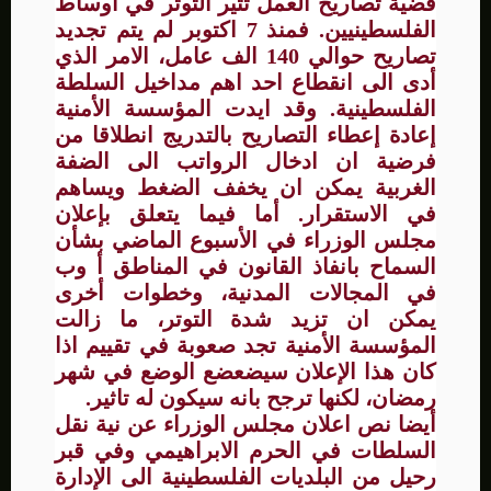
قضية تصاريح العمل تثير التوتر في أوساط
الفلسطينيين. فمنذ 7 اكتوبر لم يتم تجديد
تصاريح حوالي 140 الف عامل، الامر الذي
أدى الى انقطاع احد اهم مداخيل السلطة
الفلسطينية. وقد ايدت المؤسسة الأمنية
إعادة إعطاء التصاريح بالتدريج انطلاقا من
فرضية ان ادخال الرواتب الى الضفة
الغربية يمكن ان يخفف الضغط ويساهم
في الاستقرار. أما فيما يتعلق بإعلان
مجلس الوزراء في الأسبوع الماضي بشأن
السماح بانفاذ القانون في المناطق أ وب
في المجالات المدنية، وخطوات أخرى
يمكن ان تزيد شدة التوتر، ما زالت
المؤسسة الأمنية تجد صعوبة في تقييم اذا
كان هذا الإعلان سيضعضع الوضع في شهر
رمضان، لكنها ترجح بانه سيكون له تاثير.
أيضا نص اعلان مجلس الوزراء عن نية نقل
السلطات في الحرم الابراهيمي وفي قبر
رحيل من البلديات الفلسطينية الى الإدارة