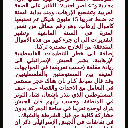
معادية و”عناصر اجنبية” للتاثير على الضفة
الغربية وتشجيع الإرهاب. ومنذ بداية السنة
تم ضبط تقريبا 15 مليون شيكل تم تصنيفها
كاموال إرهاب. وهو رقم مماثل من نفس
الفترة في السنة الماضية. وتشير
التقديرات الى ان جزء كبير من هذه الأموال
المتدفقة من الخارج مصدره تركيا.
إضافة الى خطر التنظيمات الفلسطينية
الإرهابية، يشير الجيش الإسرائيلي الى
زيادة مقلقة (حسب تعريفه) في المواجهات
العنيفة بين المستوطنين والفلسطينيين.
وقد قال ضباط كبار بان هناك عجز مستمر
في التعامل مع الاحداث والقضاء على عنف
المستوطنين الذي ينذر باشعال فتيل التوتر
في المنطقة. وحسب رأيهم فان الجيش
يترك لوحده تقريبا في ساحة المعركة بدون
مشاركة كافية من قبل الشرطة والشباك.
في نقاشات في الجيش الإسرائيلي ذكر ان