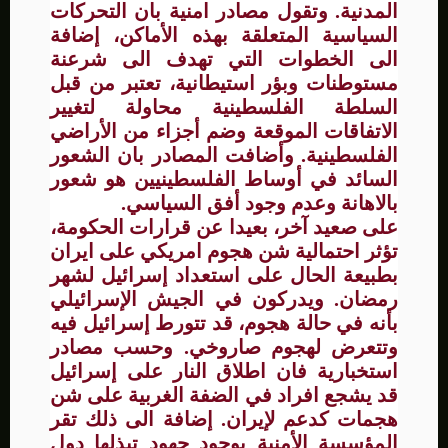
المدنية. وتقول مصادر امنية بان التحركات
السياسية المتعلقة بهذه الأماكن، إضافة
الى الخطوات التي تهدف الى شرعنة
مستوطنات وبؤر استيطانية، تعتبر من قبل
السلطة الفلسطينية محاولة لتغيير
الاتفاقات الموقعة وضم أجزاء من الأراضي
الفلسطينية. وأضافت المصادر بان الشعور
السائد في أوساط الفلسطينيين هو شعور
بالاهانة وعدم وجود أفق السياسي.
على صعيد آخر، بعيدا عن قرارات الحكومة،
تؤثر احتمالية شن هجوم امريكي على ايران
بطبيعة الحال على استعداد إسرائيل لشهر
رمضان. ويدركون في الجيش الإسرائيلي
بأنه في حالة هجوم، قد تتورط إسرائيل فيه
وتتعرض لهجوم صاروخي. وحسب مصادر
استخبارية فان اطلاق النار على إسرائيل
قد يشجع افراد في الضفة الغربية على شن
هجمات كدعم لإيران. إضافة الى ذلك تقر
المؤسسة الأمنية بوجود جهود تبذلها دول