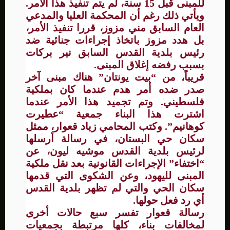
للمبنى قبل 15 سنة، لم يتم تنفيذ هذا الأمر.
ويأتي ذلك رغم أن المحكمة العليا والمدعي
العام السابق مني مزوز، قررا تنفيذ الأمر،
بل هدد مزوز باتخاذ إجراءات جنائية ضد
رئيس بلدية القدس السابق نير بركات
بسبب رفضه إغلاق المبنى.
قريباً، من “بيت يونتان” هناك مبنى آخر
صدر ضده أمر هدم عندما كان بملكية
فلسطيني. وتم تجميد هذا الأمر عندما
اشترت هذا البناء جمعية “عطيرت
كوهانيم”. وكتب المحامي زياد قعوار، ممثل
سكان حي البستان، في رسالة أرسلها
لرئيس بلدية القدس موشيه ليون، عن
“اختفاء” الإجراءات القانونية بعد نقل ملكية
المبنى لليهود، وعن الشكوى التي قدمها
سكان الحي والتي لم تظهر بلدية القدس
أي رد فعل حولها.
رسالة قعوار تفسر سبع حالات أخرى
لمخالفات بناء، كلها مرتبطة بجمعيات