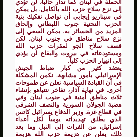
الحملة في لبنان كما تدار حالياً، لن تؤدي
إلى نزع سلاح حزب الله بالكامل. بل يمكن
في سيناريو إيجابي أن تواصل تفكيك بنية
الحزب التحتية جنوب الليطاني وإلحاق
المزيد من الخسائر به. يمكن السعي إلى
نزع سلاح مناطق في جنوب لبنان. لكن
قصف سلاح الجو لمقرات حزب الله
ومستودعاته في بيروت والبقاع لن يؤدي
إلى انهيار الحزب كلياً.
يعتقد كثير من كبار ضباط الجيش
الإسرائيلي بأمور مشابهة. تكمن المشكلة
في أن القيادة السياسية تعلن عن طموحات
أخرى. في نهاية آذار، تفاخر نتنياهو بإنشاء
ثلاث مناطق أمنية في جنوب لبنان وفي
هضبة الجولان السورية والنصف الشرقي
في قطاع غزة. وزير الدفاع يسرائيل كاتس
الذي يطلق تهديداته يومياً لكل أعداء
إسرائيل، من الفرات إلى النيل وما بعد
ذلك، يعلن عن هزيمة حزب الله هزيمة