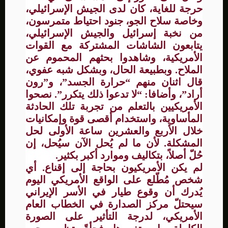
حرجة للغاية، كان لدى الجيش الإسرائيلي،
وخاصة سلاح الجو، جنود احتياط متمرسون،
من نخبة إسرائيل والجيش الإسرائيلي،
يتابعون الشاشات المشتركة مع القوات
الأمريكية، وشاهدوا بحثهم المحموم عن
الملاح. وبطبيعة الحال، وبشكل شبه عفوي،
قال اثنان منهم “حرارة الجسد”، و”رون
أراد”، وأضافا: “لا تدعوا ذلك يتكرر”. نصحوا
الأمريكيين بالتعلم من تجربة تلك الحادثة
المأساوية، واستخدام أقصى قوة وإمكانيات
خلال الأربع والعشرين ساعة الأولى لحل
المشكلة. لأن ما لم يُحل الآن سيُحل، إن
حُلّ أصلاً، بتكاليف وموارد أكبر بكثير.
لم يكن الأمريكيون بحاجة إلى إقناع. أي
شخص مُطّلع على الواقع الأمريكي اليوم
يُدرك أن وقوع طيار في الأسر الإيراني
سيحتلّ مركز الصدارة في الخطاب العام
الأمريكي، لدرجة التأثير على الصورة