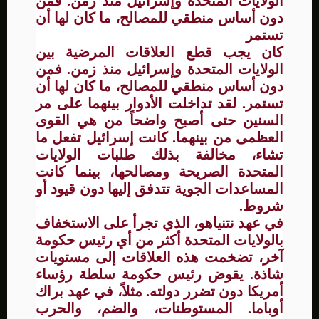
الولايات المتحدة وإسرائيل منذ زمن. فمن
دون أساس منطقي للمصالح، ما كان لها أن
تستمر
كان يجب قطع العلاقات المرضية بين
الولايات المتحدة وإسرائيل منذ زمن. فمن
دون أساس منطقي للمصالح، ما كان لها أن
تستمر. لقد تداخلت الأدوار بينهما على مر
السنين حتى أصبح واضحاً من هي القوى
العظمى من بينهما. كانت إسرائيل تفعل ما
تشاء، مخالفة بذلك طلبات الولايات
المتحدة الصريحة ومصالحها، بينما كانت
المساعدات الجوية تتدفق إليها دون قيود أو
شروط.
في عهد نتنياهو، الذي تجرأ على الاستخفاف
بالولايات المتحدة أكثر من أي رئيس حكومة
آخر، تضخمت هذه العلاقات إلى مستويات
شاذة. يقوض رئيس حكومة سلطة رؤساء
أمريكا دون تضرر دولته. مثلاً، في عهد براك
أوباما. المستوطنات، والضم، والحرب