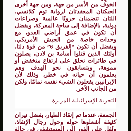
الخوف من الأسر من جهة، ومن جهة أخرى
الحبكتان المعقدتان لرواية توم كلانسي،
اللتان تتضمنان حروبًا عالمية وصراعات
دولية، بالإضافة إلى ساحة المعركة، ويفضل
أن تكون في عمق أراضي العدو، مع
وحدات خاصة من الجيش الأمريكي،
ويفضل أن تكون “الفريق 6” من قوة دلتا،
أولئك الذين قتلوا أسامة بن لادن، يصلون
في طائرات تحلق على ارتفاع منخفض أو
مموهة، ويتسابقون نحو الهدف وهم
يعلمون أن حياته في خطر، وذلك لأن
الإيرانيين يفعلون الشيء نفسه تمامًا، ولكن
من الجانب الآخر.
التجربة الإسرائيلية المريرة
الجمعة، عندما تم إنقاذ الطيار، بفضل نيران
كثيفة أشعلوها حوله وحول رجال الإنقاذ،
ونُقل على الفور إلى المستشفى في حالة