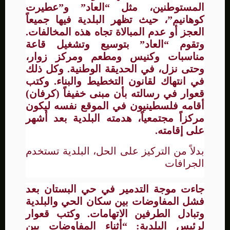
المستوطنين، مثل “العاد” و”عطيرت
كوهانيم”، حيث تظهر البلدية فيها جميعاً
العجز أو عدم المبالاة تجاه هذه المخالفات.
وتقوم “العاد” بتوسيع وتشغيل قاعة
مناسبات وكنيس ومطعم ومركز زوار،
وحتى نزل، في الحديقة الوطنية. وكل ذلك
في انتهاك لقانون التخطيط والبناء. وكتب
قعوار في رسالته بأن مبنى خفيفاً (كرفان)
أقامه فلسطينيون في الموقع نفسه ليكون
مركزاً مجتمعياً، هدمته البلدية بعد أشهر
على إقامته.
بدلاً من التركيز على الحل، البلدية تستخدم
الجرافات
جاءت موجة التدمير في حي البستان بعد
فشل المفاوضات بين سكان الحي والبلدية
وتبادل الطرفين الاتهامات. وكتب قعوار
لرئيس البلدية: “أثناء المفاوضات بين