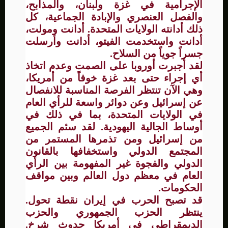
الإجرامية في غزة ولبنان، والمذابح،
والفصل العنصري والإبادة الجماعية، كل
ذلك أدانته الولايات المتحدة. أدانت ومولت،
أدانت واستخدمت الفيتو، أدانت وأرسلت
جسراً جوياً من السلاح.
لقد أجبرت أوروبا على الصمت وعدم اتخاذ
أي إجراء حتى بعد غزة خوفاً من أمريكا،
وهي الآن تنتظر الفرصة المناسبة للانفصال
عن إسرائيل وعن دوائر واسعة للرأي العام
في الولايات المتحدة، بما في ذلك في
أوساط الجالية اليهودية. لقد سئم الجميع
من إسرائيل ومن تذمرها المستمر من
المجتمع الدولي واستخفافها بالقانون
الدولي والفجوة غير المفهومة بين الرأي
العام في معظم دول العالم وبين مواقف
الحكومات.
قد تصبح الحرب في إيران نقطة تحول.
ينتظر الحزب الجمهوري والحزب
الديمقراطي في أمريكا حدوث شرخ.