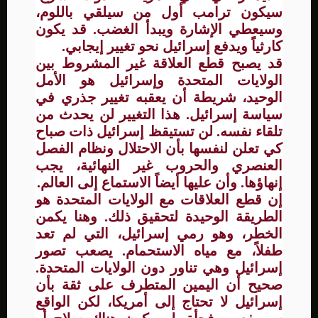
سيكون ترامب أول من سيلقي باللوم،
وسيعطي الإشارة ويبدأ الغضب. قد يكون
كارثياً ويدفع إسرائيل نحو تغيير إيجابي.
قد يصبح قطع العلاقة غير المشروط بين
الولايات المتحدة وإسرائيل هو الأمل
الوحيد، شريطة أن يعقبه تغيير جذري في
سياسة إسرائيل. هذا التغيير لن يحدث من
تلقاء نفسه. لن تستيقظ إسرائيل ذات صباح
كي تعلن لنفسها بأن الاحتلال ونظام الفصل
العنصري والحروب غير النهائية، يجب
إنهاؤها. وأن عليها أيضاً الاستماع إلى العالم.
إن قطع العلاقات مع الولايات المتحدة هو
الطريقة الوحيدة لتحقيق ذلك. وهنا يكمن
الخطر، وهو رمي إسرائيل، التي لم تعد
طفلاً، مع مياه الاستحمام. يصعب تصور
إسرائيل وهي تناور دون الولايات المتحدة.
صحيح أن اليمين المتطرف على ثقة بأن
إسرائيل لا تحتاج إلى أمريكا، لكن الواقع