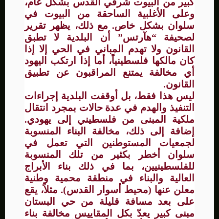
كبير من البيوت شرقي القدس بشكل عام،
وعلى الأغلبية الساحقة من البيوت في
سلوان بشكل خاص. مع ذلك، يظهر تقرير
لصحيفة “هآرتس” أن البلدية لا تطبق
القانون ولا تهدم المباني في الحي إلا إذا
كان مالكها فلسطينياً، أما إذا ارتكب اليهود
أي مخالفة يمتنع المراقبون عن تطبيق
القانون.
ليس هذا فقط، بل أوقفت البلدية إجراءات
التنفيذ والهدم في عدة حالات بمجرد انتقال
ملكية المبنى من فلسطيني إلى يهودي.
إضافة إلى ذلك، مخالفة البناء المنسوبة
لجمعيات المستوطنين التي تعمل في
سلوان أخطر بكثير من تلك المنسوبة
للفلسطينيين، بما في ذلك بناء الأبراج
العالية والبناء في منطقة محمية وطنية
معلن عنها (محيط أسوار القدس). مثلاً، يقع
على بعد مسافة قليلة من حي البستان
مبنى كبير يعدّ بكل المقاييس مخالفة بناء