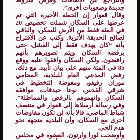
والتراجع عن الاتفاقات وفرض شروط
جديدة وصعوبات أخرى”.
وقال قعوار إن الخطة الأخيرة التي تم
عرضها على السكان شملت تخصيص 20
في المئة فقط من الأرض للسكن، والباقي
لصالح الحديقة الأثرية. وكتب عن الاقتراح
بأنه “كان يهدف فقط إلى الفشل، حتى
يرفضه السكان ويتم تصويرهم بأنهم
رافضون. ولكن السكان وافقوا عليه ووقع
85 في المئة منهم على بيان تأييد. مع ذلك،
رفض المدعي العام للبلدية، المحامي
موران رفيفو، ومفوضة التخطيط في
شرقي القدس، نوعا حيدفات، موافقة
السكان واتهموهم بالرفض والمماطلة”.
وفي رسالة أرسلاها إلى قعوار في منتصف
شباط الماضي، قالا بأنه لن تكون مفاوضات
أخرى مع السكان، وأن البلدية متجهة نحو
هدم الحي.
وأوضحت لورا وارتون، العضوة في مجلس