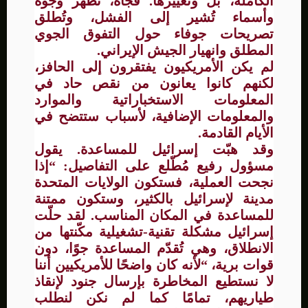
الكاملة، بل وتغييرها. فجأةً، تظهر وجوه
وأسماء تُشير إلى الفشل، وتُطلق
تصريحات جوفاء حول التفوق الجوي
المطلق وانهيار الجيش الإيراني.
لم يكن الأمريكيون يفتقرون إلى الحافز،
لكنهم كانوا يعانون من نقص حاد في
المعلومات الاستخباراتية والموارد
والمعلومات الإضافية، لأسباب ستتضح في
الأيام القادمة.
وقد هبّت إسرائيل للمساعدة. يقول
مسؤول رفيع مُطّلع على التفاصيل: “إذا
نجحت العملية، فستكون الولايات المتحدة
مدينة لإسرائيل بالكثير، وستكون ممتنة
للمساعدة في المكان المناسب. لقد حلّت
إسرائيل مشكلة تقنية-تشغيلية مكّنتها من
الانطلاق، وهي تُقدّم المساعدة جوًا، دون
قوات برية، “لأنه كان واضحًا للأمريكيين أننا
لا نستطيع المخاطرة بإرسال جنود لإنقاذ
طياريهم، تمامًا كما لم نكن لنطلب