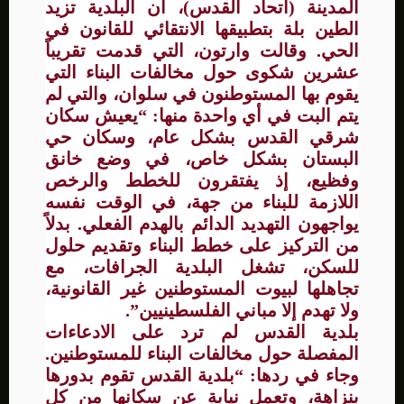
المدينة (اتحاد القدس)، أن البلدية تزيد
الطين بلة بتطبيقها الانتقائي للقانون في
الحي. وقالت وارتون، التي قدمت تقريباً
عشرين شكوى حول مخالفات البناء التي
يقوم بها المستوطنون في سلوان، والتي لم
يتم البت في أي واحدة منها: “يعيش سكان
شرقي القدس بشكل عام، وسكان حي
البستان بشكل خاص، في وضع خانق
وفظيع، إذ يفتقرون للخطط والرخص
اللازمة للبناء من جهة، في الوقت نفسه
يواجهون التهديد الدائم بالهدم الفعلي. بدلاً
من التركيز على خطط البناء وتقديم حلول
للسكن، تشغل البلدية الجرافات، مع
تجاهلها لبيوت المستوطنين غير القانونية،
ولا تهدم إلا مباني الفلسطينيين”.
بلدية القدس لم ترد على الادعاءات
المفصلة حول مخالفات البناء للمستوطنين.
وجاء في ردها: “بلدية القدس تقوم بدورها
بنزاهة، وتعمل نيابة عن سكانها من كل