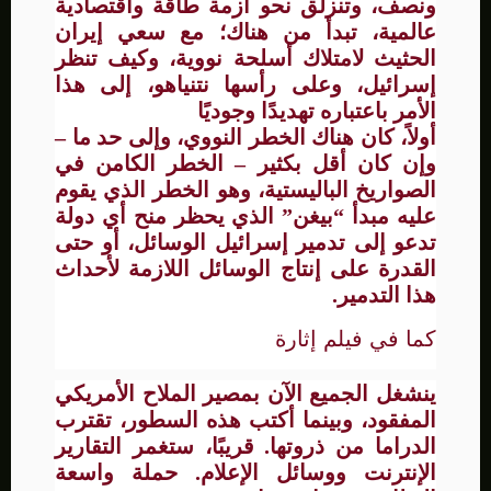
ونصف، وتنزلق نحو أزمة طاقة واقتصادية
عالمية، تبدأ من هناك؛ مع سعي إيران
الحثيث لامتلاك أسلحة نووية، وكيف تنظر
إسرائيل، وعلى رأسها نتنياهو، إلى هذا
الأمر باعتباره تهديدًا وجوديًا
أولاً، كان هناك الخطر النووي، وإلى حد ما –
وإن كان أقل بكثير – الخطر الكامن في
الصواريخ الباليستية، وهو الخطر الذي يقوم
عليه مبدأ “بيغن” الذي يحظر منح أي دولة
تدعو إلى تدمير إسرائيل الوسائل، أو حتى
القدرة على إنتاج الوسائل اللازمة لأحداث
هذا التدمير.
كما في فيلم إثارة
ينشغل الجميع الآن بمصير الملاح الأمريكي
المفقود، وبينما أكتب هذه السطور، تقترب
الدراما من ذروتها. قريبًا، ستغمر التقارير
الإنترنت ووسائل الإعلام. حملة واسعة