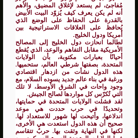
مُفاجئ، لم يستعد لإغلاق المضيق، والأهم
أنه لم يكن يعرف كيف يُزوّد
البيت الأبيض
بالقدرة على الحفاظ على الوضع الذي
يُحافظ على العلاقات الاستراتيجية بين
أمريكا ودول الخليج.
لطالما انحازت دول الخليج إلى المصالح
الأمريكية مقابل التفاهم والوعد، الذي يُقطع
أحيانًا بعبارات مكتوبة، بأن الولايات
المتحدة، بصفتها شرطي العالم، ستحميها.
هذه الدول نشأت من ازدهار اقتصادي
ورغبة في بناء عالم جديد يسوده السلام، مع
وجود واحات في الشرق الأوسط، لا تلك
التي تُكرّس كل مواردها لصالح الجيش.
لقد فشلت الولايات المتحدة في حمايتها،
وتحديدًا في حرب حددت هي موعد
اندلاعها، وأتيحت لها شهور للاستعداد لها.
صحيح أن هذه الدول استعدت هي الأخرى،
لكنها في النهاية وثقت بها. حربٌ تتقاسم