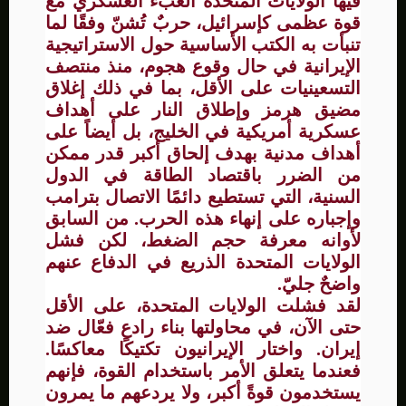
فيها الولايات المتحدة العبء العسكري مع
قوة عظمى كإسرائيل، حربٌ تُشنّ وفقًا لما
تنبأت به الكتب الأساسية حول الاستراتيجية
الإيرانية في حال وقوع هجوم، منذ منتصف
التسعينيات على الأقل، بما في ذلك إغلاق
مضيق هرمز وإطلاق النار على أهداف
عسكرية أمريكية في الخليج، بل أيضاً على
أهداف مدنية بهدف إلحاق أكبر قدر ممكن
من الضرر باقتصاد الطاقة في الدول
السنية، التي تستطيع دائمًا الاتصال بترامب
وإجباره على إنهاء هذه الحرب. من السابق
لأوانه معرفة حجم الضغط، لكن فشل
الولايات المتحدة الذريع في الدفاع عنهم
واضحٌ جليّ.
لقد فشلت الولايات المتحدة، على الأقل
حتى الآن، في محاولتها بناء رادع فعّال ضد
إيران. واختار الإيرانيون تكتيكًا معاكسًا.
فعندما يتعلق الأمر باستخدام القوة، فإنهم
يستخدمون قوةً أكبر، ولا يردعهم ما يمرون