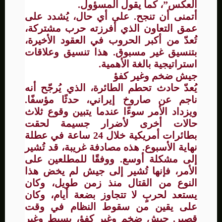
العكس”، كما يقول المسؤول.
أتمنى أن تنجح. على أي حال، يُشدد على
عمق التعاون الذي أفرزته حرب مشتركة،
تُعدّ من أكبر الحروب في العقود الأخيرة،
بتنسيق غير مسبوق. هذا تنسيق وعلاقات
استراتيجية بالغة الأهمية.
جيش ضخم وغير كفؤ
يُعدّ حادث تحطم الطائرة، الذي يُرجّح أنه
ناجم عن صاروخ إيراني، حدثًا مؤسفًا.
ويزداد الأمر سوءًا عندما يتبين وقوع ثلاث
حالات أخرى لأضرار جسيمة لحقت
بطائرات أمريكية خلال 24 ساعة في عطلة
نهاية الأسبوع. هذه مصادفة غريبة، قد تُشير
إلى مشكلة أوسع. ووفقًا للمطلعين على
الأمر، فإنها تُشير إلى جيش لم يخض هذا
النوع من القتال منذ زمن طويل، وكان
يستعد لحربٍ لا تتجاوز بضعة أيام، وكان
على يقين من سقوط النظام في وقت
قصير. جيش ضخم وغير كفؤ، بسيط وغير