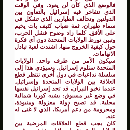
فالوضع الذي كان لن يعود. وفي الوقت
الذي تتفاخر فيه إسرائيل بالتعاون بين
الدولتين وتحالف الطيارين الذي تشكل في
سماء طهران، ثمة ضباب كثيف بات يخيم
على الأفق. كلما زاد وضوح فشل الحرب،
وتبين تورط الولايات المتحدة دون أي فكرة
حول كيفية الخروج منها، اشتدت لعبة تبادل
الاتهامات.
سيكون الأمر من طرف واحد. الولايات
المتحدة ستلوم إسرائيل. وسيؤدي هذا إلى
سلسلة تداعيات في دول أخرى تنتظر قطع
العلاقة بين الولايات المتحدة وإسرائيل.
عندما تخبو النيران، قد تجد إسرائيل نفسها
في وضع غير مسبوق: يشبه كوريا شمالية
محلية. قد تصبح دولة معزولة ومنبوذة،
ومحرومة من دعم أمريكا، الذي لا غنى له
عنه.
كان يجب قطع العلاقات المرضية بين