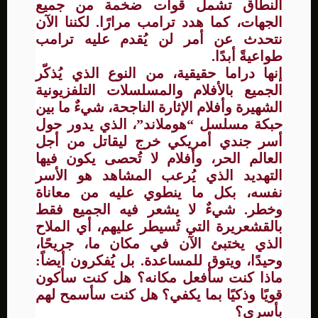
النطاق تشمل قوات ضخمة من جميع
الجهات، كما هدد ترامب مرارًا. لكننا الآن
نتحدث عن أمر لن يُقدم عليه ترامب
طواعيةً أبدًا.
إنها دراما حقيقية، من النوع الذي يُذكّر
الجميع بالأفلام والمسلسلات التلفزيونية
الشهيرة وأفلام الإثارة الناجحة، شيءٌ ما بين
حبكة مسلسل “هوملاند”، الذي يدور حول
أسر جندي أمريكي خرج ليقاتل من أجل
العالم الحر، وأفلام لا تُحصى يكون فيها
التهديد الذي يُرعب المشاهد هو الأسر
نفسه، بكل ما ينطوي عليه من معاناة
وخطر. شيءٌ لا يشعر فيه الجميع فقط
بالقشعريرة التي تُسيطر عليهم، أي الملاح
الذي يختبئ الآن في مكان ما، جريحًا،
وحيدًا، ويتوق للمساعدة. بل يُفكرون أيضاً:
ماذا كنت سأفعل مكانه؟ هل كنت سأكون
قويًا وذكيًا بما يكفي؟ هل كنت سأسمح لهم
بأسرِي؟