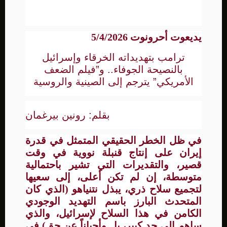
يديعوت أحرونوت 5/4/2026
ترامب بتهديداته الخرقاء وإسرائيل
بالنصيحة الجوفاء.. و”فيلم الضعف
الأمريكي” يترجم إلى الصينية والروسية
بقلم: رونين بيرغمان
في ظل الخطر الحقيقي المتمثل في قدرة
إيران على إنتاج قنبلة نووية في وقت
قصير، والتقديرات التي تشير باحتمالية
متوسطة، إن لم تكن أعلى، إلى سعيها
لتجميع سلاح ذري، يبذل نتنياهو (الذي كان
المتحدث البارز باسم التهديد الوجودي
الكامن في هذا السلاح لإسرائيل، والذي
ساهم إلى حد كبير، بل وأحياناً عن حق) في