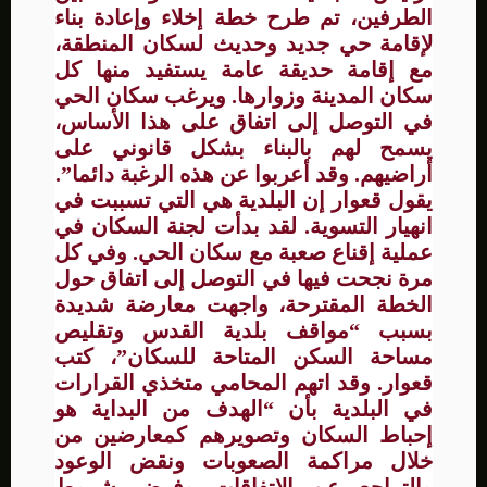
الطرفين، تم طرح خطة إخلاء وإعادة بناء
لإقامة حي جديد وحديث لسكان المنطقة،
مع إقامة حديقة عامة يستفيد منها كل
سكان المدينة وزوارها. ويرغب سكان الحي
في التوصل إلى اتفاق على هذا الأساس،
يسمح لهم بالبناء بشكل قانوني على
أراضيهم. وقد أعربوا عن هذه الرغبة دائما”.
يقول قعوار إن البلدية هي التي تسببت في
انهيار التسوية. لقد بدأت لجنة السكان في
عملية إقناع صعبة مع سكان الحي. وفي كل
مرة نجحت فيها في التوصل إلى اتفاق حول
الخطة المقترحة، واجهت معارضة شديدة
بسبب “مواقف بلدية القدس وتقليص
مساحة السكن المتاحة للسكان”، كتب
قعوار. وقد اتهم المحامي متخذي القرارات
في البلدية بأن “الهدف من البداية هو
إحباط السكان وتصويرهم كمعارضين من
خلال مراكمة الصعوبات ونقض الوعود