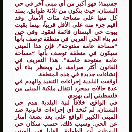
جسيمة؛ فهو أكبر من أي مبنى آخر في حي
البستان، حيث يتكون من ثلاثة طوابق، يمتد
كل منها على مساحة مئات الأمتار. وقد
أقيم جزء منه على الأقل قريباً، بينما بقيت
بيوت حي البستان قائمة لعقود. وفي حين
تم بناء الحي العربي في منطقة توصف بأنها
“مساحة عامة مفتوحة”، فإن هذا المبنى
سيكون في منطقة توصف بأنها “مساحة
عامة مفتوحة خاصة”. هذا التعريف في
القانون أكثر صرامة، بل ويحظر بناء أي
إنشاءات جديدة في هذه المنطقة.
أوقفت البلدية إجراءات التنفيذ والهدم في
عدة حالات بمجرد انتقال ملكية المبنى من
فلسطيني إلى يهودي
في الواقع، خلافاً لنية البلدية هدم حي
البستان، لم تُتخذ أي إجراءات قانونية ضد
المبنى الكبير الواقع على بعد بضعة أمتار
عن الحي. وسبب ذلك، حسب سكان حي
البستان، أن الطوابق العليا في المبنى