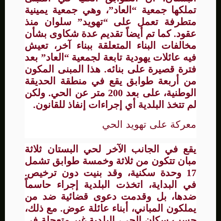
تملكها جمعية “العاد”، وهي جمعية يمينية
متطرفة تعمل على “تهويد” سلوان منذ
عقود. كما تم أيضاً تقديم عدة شكاوى بشأن
مخالفات البناء المتعلقة ببناء آخر، تعيش
فيه عائلات يهودية تابعة لجمعية “العاد” بعد
فترة قصيرة على بنائه. هذا المبنى المكون
من أربعة طوابق يقع في منطقة الحديقة
الوطنية، على بعد 200 متر عن الحي. ولكن
لم تتخذ البلدية أي إجراءات إنفاذ للقانون.
معركة على تهويد الحي
يقع في الجانب الآخر لحي البستان ثلاثة
مبان تتكون من ثلاثة وخمسة طوابق تشمل
17 وحدة سكنية، وقد بنيت دون ترخيص.
في البداية، اتخذت البلدية إجراء حاسماً
ضدها، بل وقدمت دعوى قضائية ضد من
يملكون المباني، أبناء عائلة عوض. مع ذلك،
حسب سكان الحي، البلدية غير متعجلة في