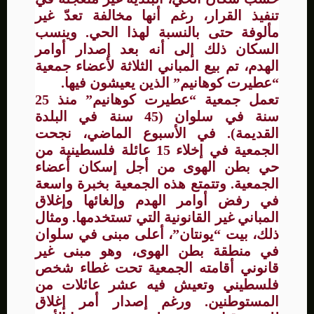
تنفيذ القرار، رغم أنها مخالفة تعدّ غير
مألوفة حتى بالنسبة لهذا الحي. وينسب
السكان ذلك إلى أنه بعد إصدار أوامر
الهدم، تم بيع المباني الثلاثة لأعضاء جمعية
“عطيرت كوهانيم” الذين يعيشون فيها.
تعمل جمعية “عطيرت كوهانيم” منذ 25
سنة في سلوان (45 سنة في البلدة
القديمة). في الأسبوع الماضي، نجحت
الجمعية في إخلاء 15 عائلة فلسطينية من
حي بطن الهوى من أجل إسكان أعضاء
الجمعية. وتتمتع هذه الجمعية بخبرة واسعة
في رفض أوامر الهدم وإلغائها وإغلاق
المباني غير القانونية التي تستخدمها. ومثال
ذلك، بيت “يونتان”، أعلى مبنى في سلوان
في منطقة بطن الهوى، وهو مبنى غير
قانوني أقامته الجمعية تحت غطاء شخص
فلسطيني وتعيش فيه عشر عائلات من
المستوطنين. ورغم إصدار أمر إغلاق