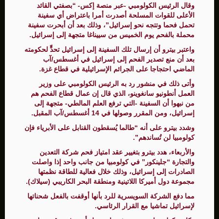
وقال الرئيس الكولومبي -عبر منصة إكس- “بصفتي القائد
الأعلى للقوات المسلحة أصدرت أمرا باعتراض أي سفينة
تحمل فحما وتتجه نحو إسرائيل”، وذلك بعد أن أبحرت سفينة
محملة بالفحم يوم الخميس من سييناغا متجهة إلى إسرائيل.
واعتبر بيترو أن إرسال تلك السفينة إلى إسرائيل تحدٍّ لحكومته
بعد أن منع تصدير الفحم إلى إسرائيل في أغسطس/آب
الماضي احتجاجا على الجرائم الإسرائيلية في قطاع غزة.
وأتى ذلك في منشور رد به الرئيس الكولومبي على وزير
العمل أنطونيو سانغوينو، الذي قال إن عمال قطاع الفحم هم
من نبهوا أن السفينة -التي ترفع العلم المالطي- متجهة إلى
إسرائيل، ومن المقرر وصولها في 14 أغسطس/آب المقبل.
وشدد بيترو على أنه “طالما يُسقطون القنابل على الأبرياء فإن
كولومبيا لن تُساندهم”.
والأربعاء، هدد بيترو بتغيير عقد امتياز فحم شركة التعدين
والتجارة “جلينكور” في كولومبيا من جانب واحد إذا واصلت
الصادرات إلى إسرائيل، وذلك خلال فعالية للطاقة نظمتها
مجموعة دول أميركا اللاتينية ومنطقة البحر الكاريبي (سيلاك).
مما دفع الشركة السويسرية للرد بأنها أوقفت بالفعل شحناتها
لإسرائيل تماشيا مع القرار الرئاسي.