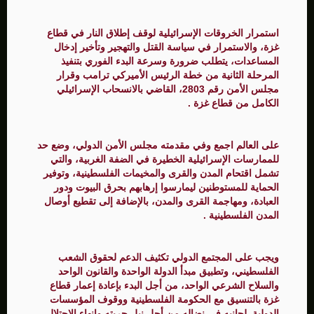
استمرار الخروقات الإسرائيلية لوقف إطلاق النار في قطاع
غزة، والاستمرار في سياسة القتل والتهجير وتأخير إدخال
المساعدات، يتطلب ضرورة وسرعة البدء الفوري بتنفيذ
المرحلة الثانية من خطة الرئيس الأميركي ترامب وقرار
مجلس الأمن رقم 2803، القاضي بالانسحاب الإسرائيلي
الكامل من قطاع غزة .
على العالم اجمع وفي مقدمته مجلس الأمن الدولي، وضع حد
للممارسات الإسرائيلية الخطيرة في الضفة الغربية، والتي
تشمل اقتحام المدن والقرى والمخيمات الفلسطينية، وتوفير
الحماية للمستوطنين ليمارسوا إرهابهم بحرق البيوت ودور
العبادة، ومهاجمة القرى والمدن، بالإضافة إلى تقطيع أوصال
المدن الفلسطينية .
ويجب على المجتمع الدولي تكثيف الدعم لحقوق الشعب
الفلسطيني، وتطبيق مبدأ الدولة الواحدة والقانون الواحد
والسلاح الشرعي الواحد، من أجل البدء بإعادة إعمار قطاع
غزة بالتنسيق مع الحكومة الفلسطينية ووقوف المؤسسات
الدولية لجانبه في نضاله من أجل نيل حريته وإنهاء الاحتلال،