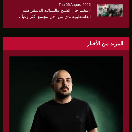
Thu 06 August 2026
#مخيم خان الشيح #النسائية الديمقراطية
الفلسطينية ندى من أجل مجتمع أكثر وعياً،،
«ندى» تنظم ندوة صحية عن ألتهاب الكبد وتوزّع
بروشورات توعوية على سيدات الحي.
المزيد من الأخبار