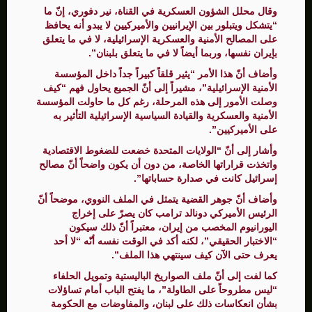
وقال محلل الشؤون العسكرية في القناة، نير دفوري، إنّ ما
“يتشكل ويتبلور بين الإيرانيين والأميركيين لا يبدو أنه يحافظ
على المصالح الأمنية والعسكرية الإسرائيلية، لا في ما يتعلق
بإيران نفسها، وربما أيضاً لا في ما يتعلق بلبنان”.
وأضاف أنّ هذا الأمر “يثير قلقاً كبيراً جداً داخل المؤسسة
الأمنية الإسرائيلية”، مشيراً إلى أنّ الجميع يحاول فهم “كيف
وصلت الأمور إلى هذه المرحلة، رغم كل ما حاولت المؤسسة
الأمنية والعسكرية والقيادة السياسية الإسرائيلية التأثير به
على الأميركيين”.
وأشار إلى أنّ “الولايات المتحدة خضعت للضغوط الاقتصادية
واتخذت قراراتها الخاصة، من دون أن يكون واضحاً أنّ مصالح
إسرائيل كانت في صدارة حساباتها”.
وأضاف أنّ جوهر القضية يتمثل في الملف النووي، موضحاً أنّ
الرئيس الأميركي دونالد ترامب كان يصرّ على إخراج
اليورانيوم المخصب من إيران، معتبراً أنّ ذلك سيكون
“الاختبار الحقيقي”، لكنه أكد في الوقت نفسه أنّه “لا أحد
يعرف حتى الآن كيف سينتهي هذا الملف”.
كما لفت إلى أنّ ملف الصواريخ الباليستية وتمويل الحلفاء
“ليس مطروحاً على الطاولة”، ما يفتح الباب أمام تساؤلات
بشأن انعكاسات ذلك على لبنان، والمفاوضات مع الحكومة