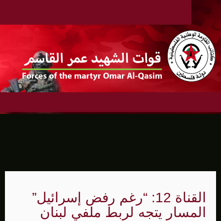
القناة 12: “رغم رفض إسرائيل”
المسار يتجه لربط ملفي لبنان