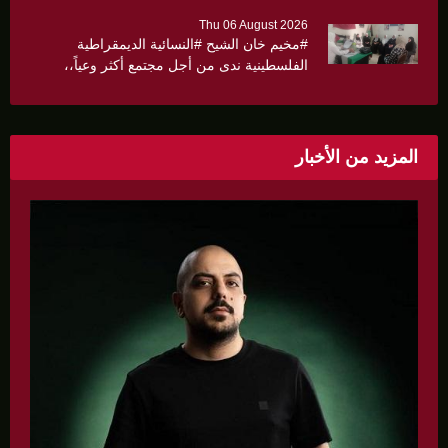
Thu 06 August 2026
#مخيم خان الشيح #النسائية الديمقراطية
الفلسطينية ندى من أجل مجتمع أكثر وعياً،،
«ندى» تنظم ندوة صحية عن ألتهاب الكبد وتوزّع
بروشورات توعوية على سيدات الحي.
المزيد من الأخبار