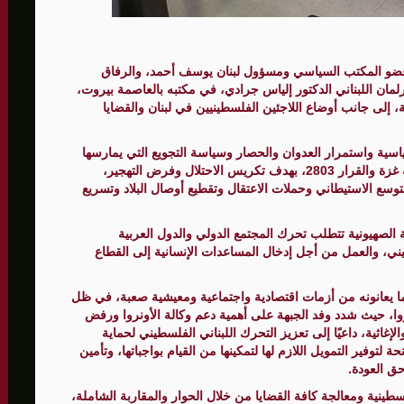
نقترب من التوصل لطريق ملاحي جديد
عضو المكتب السياسي ومسؤول لبنان يوسف أحمد، والرفاق
لمان اللبناني الدكتور إلياس جرادي، في مكتبه بالعاصمة بيروت،
إلى جانب أوضاع اللاجئين الفلسطينيين في لبنان والقضايا
سية واستمرار العدوان والحصار وسياسة التجويع التي يمارسها
الاحتلال الإسرائيلي على قطاع غزة، وتعطيله لمسار خطة غزة والقرار 2803، بهدف تكريس الاحتلال وفرض التهجير،
وسع الاستيطاني وحملات الاعتقال وتقطيع أوصال البلاد وتسريع
 الصهيونية تتطلب تحرك المجتمع الدولي والدول العربية
ي، والعمل من أجل إدخال المساعدات الإنسانية إلى القطاع
 وما يعانونه من أزمات اقتصادية واجتماعية ومعيشية صعبة، في ظل
روا، حيث شدد وفد الجبهة على أهمية دعم وكالة الأونروا ورفض
غاثية، داعيًا إلى تعزيز التحرك اللبناني الفلسطيني لحماية
لتوفير التمويل اللازم لها لتمكينها من القيام بواجباتها، وتأمين
حق العودة.
لسطينية ومعالجة كافة القضايا من خلال الحوار والمقاربة الشاملة،