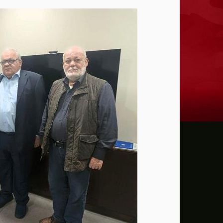
وزير الدفاع الباكستاني: إسرائيل تمثل تهديدً
جيش الاحتلال يشن حملة اقتحامات واعتقالا
غزة: صور مسربة تكشف إعدام جيش الاحتلال
عبري: نتنياهو وكاتس وافقا على بدء أعمال ب
الشرطة البريطانية تحقق مع مؤسسة الخير
الرئيس عباس ينعى سفير فلسطين لدى مصر 
ارسم صورة
الحق في معاداة الصهيونية: حين تنتصر حرية
بين حداثة المشاريع وجمود النظم التقليدية
مجلس الأمن يعقد جلسة الثلاثاء لمناقشة ال
تقارير أميركية تحذر من قيود القوة الجوية ف