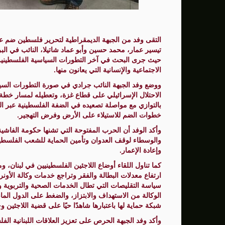
إصابة سفينة إماراتية في هرمز... طهران: 
50 طفلًا من القدس إلى المغرب للمشاركة في المخيم الصيفي السنوي
التقى وفد من الجبهة الديمقراطية لتحرير فلسطين ضم 
تيسير عمار، محمد حسين وأبو عماد شاتيلا، النائب في البر
حيث جرى البحث في آخر التطورات السياسية الفلسطينية، 
الاجتماعية والإنسانية التي يعانون منها.
ووضع وفد الجبهة النائب جرادي في صورة التطورات السيا
بالتوازي مع مواصلة تصعيده في الضفة الفلسطينية عبر الت
خطوات الضم للاستيلاء على الأرض وفرض التهجير.
وأكد الوفد أن الحرب المفتوحة التي تشنها حكومة الفاشية
والوسطاء لوقف العدوان وتأمين الحماية للشعب الفلسطين
وإعادة الإعمار.
كما تناول اللقاء أوضاع اللاجئين الفلسطينيين في لبنان،
ارتفاع معدلات البطالة والفقر وتراجع خدمات وكالة الأون
سياسة التقليصات التي تطال الخدمات الصحية والتربوية والإ
الوكالة من الاستهداف والابتزاز، والضغط على الدول المانحة 
شبكة حماية لها باعتبارها شاهدًا حيًا على قضية اللاجئين و
وأكد وفد الجبهة الحرص على تعزيز العلاقات اللبنانية الف