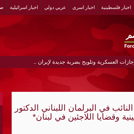
اخبار فلسطينية
اخبار اسرى
عربي دولي
اخبار اسرائيلية
صح
جازات العسكرية وتلويح بضربة جديدة لإيران ..
باك على وقع الانتخابات الإسرائيلية
ة وباكستان..ومناورة عسكرية مشتركة قريبا
 إذا فازوا بمجلس النواب
نائب في البرلمان اللبناني الدكتور
رمز"
ة وقضايا اللاجئين في لبنان*
اة أرامكو بجازان
تجنب إغلاق الحكومة