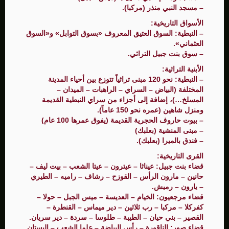
– مسجد النبي منذر (مركبا).
الأسواق التاريخية:
– النبطية: السوق العتيق المعروف «بسوق التوابل» و«السوق
العثماني».
– سوق بنت جبيل التراثي.
الأبنية التراثية:
– النبطية: نحو 120 مبنى تراثياً تتوزع بين أحياء المدينة
المختلفة (البياض – السراي – الراهبات – الميدان –
المسلخ…)، إضافة إلى أجزاء من سراي النبطية القديمة
ومنزل شاهين (عمره نحو 150 عاماً).
– بيوت حاروف الحجرية القديمة (يفوق عمرها 100 عام)
– مبنى المنشية (بعلبك)
– فندق بالميرا (بعلبك).
القرى التاريخية:
قضاء بنت جبيل: عيناثا – عيترون – عيتا الشعب – بيت ليف –
حانين – مارون الرأس – القوزح – رشاف – راميه – الطيري
– يارون – رميش.
قضاء مرجعيون: الخيام – العديسة – ميس الجبل – حولا –
كفركلا – مركبا – رب ثلاثين – دير ميماس – القنطرة –
القصير – بني حيان – الطيبة – طلوسا – سردة – دير سريان.
قضاء صور: الناقورة – رأس البياضة – علما الشعب – البستان