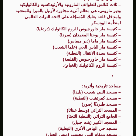
– ثلاث كنائس للطوائف المارونية والأرثوذكسية والكاثوليكية
ودير ماروني، هي معالم أثرية مجاورة لأوتيل بالميرا وللمنشية
ولمدخل قلعة بعلبك المُسجّلة على لائحة التراث العالمي
لمنظّمة اليونسكو.
– كنيسة مار جاورجيوس للروم الكاثوليك (دردغيا)
– كنيسة مار يوحنا المعمدان (سردا)
– كنيسة مار ماما (دير ميماس)
– كنيسة مار الياس الحي (علما الشعب)
– كنيسة سيدة الانتقال (النبطية)
– كنيسة مار جاورجيوس (القليعة)
– كنيسة الروم الكاثوليك (الخيام).
مساجد تاريخية وأثرية:
– مسجد النبي شعيب (بليدا)
– مسجد كفرتبنيت (النبطية)
– مسجد طيردبّا (صور)
– المسجد التراثي (وسط عيناثا)
– الجامع التراثي (النبطية التحتا)
– المسجد الكبير (بنت جبيل)
– مسجد حي البياض الأثري (النبطية)
– مسجد ومقام النبي محيبيب (ميس الجبل)