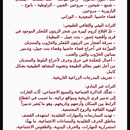
– شمع – شيحين – مروحين -الجبين – الزلوطية – يانوح –
البازورية – مروحين.
قضاء حاصبيا: المجيدية – الوزاني.
التراث البيئي والثقافي الطبيعي:
– تمّ اقتلاع كروم كبيرة من شجر الزيتون المُعمّر الموجود في
قرى وأقضية (صور – بنت جبيل – النبطية).
– سرقة أشجار من الزيتون المُعمّر والخرّوب والسنديان
الموزّعة في أحراج قضاء حاصبيا وقضاء بنت جبيل، وتدمير
بساتين الخرّوب والتين والعنب.
– أعمال مُتعمّدة في حرق وجرف لأحراج البلوط والسنديان
من أجل تغيير معالم الطبيعة وتشويه المشاهد الطبيعية بشكل
كامل.
– تجريف المدرجات الزراعية التاريخية.
التراث غير المادي:
– تفكّك الذاكرة الجماعية والنسيج الاجتماعي: أدّت الغارات
إلى تدمير قرى تاريخية ومواقع تراثية، ما تسبب في انقطاع
الرابط بين السكان وأرضهم وتاريخهم، وهو ما يُعتبر تدميراً
للهوية الثقافية والروح المجتمعية.
– تهديد الممارسات والمهارات التقليدية: استهدف القصف
مناطق الحرف التقليدية والمساحات الاجتماعية، ما يهدّد
استمرارية المهارات، والحرف اليدوية، والطقوس الاجتماعية،