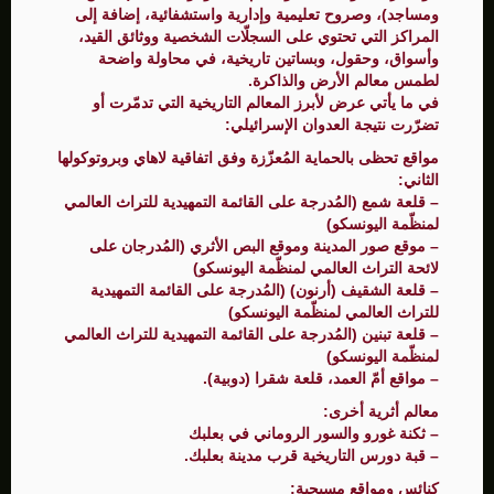
ومساجد)، وصروح تعليمية وإدارية واستشفائية، إضافة إلى
المراكز التي تحتوي على السجلّات الشخصية ووثائق القيد،
وأسواق، وحقول، وبساتين تاريخية، في محاولة واضحة
لطمس معالم الأرض والذاكرة.
في ما يأتي عرض لأبرز المعالم التاريخية التي تدمّرت أو
تضرّرت نتيجة العدوان الإسرائيلي:
مواقع تحظى بالحماية المُعزّزة وفق اتفاقية لاهاي وبروتوكولها
الثاني:
– قلعة شمع (المُدرجة على القائمة التمهيدية للتراث العالمي
لمنظّمة اليونسكو)
– موقع صور المدينة وموقع البص الأثري (المُدرجان على
لائحة التراث العالمي لمنظّمة اليونسكو)
– قلعة الشقيف (أرنون) (المُدرجة على القائمة التمهيدية
للتراث العالمي لمنظّمة اليونسكو)
– قلعة تبنين (المُدرجة على القائمة التمهيدية للتراث العالمي
لمنظّمة اليونسكو)
– مواقع أمّ العمد، قلعة شقرا (دوبية).
معالم أثرية أخرى:
– ثكنة غورو والسور الروماني في بعلبك
– قبة دورس التاريخية قرب مدينة بعلبك.
كنائس ومواقع مسيحية: