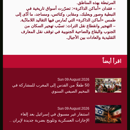
المرتبطة بهذه المناطق.
– فقدان «أماكن الذاكرة»: تضرّرت أسواق تاريخية في
النبطية وصور وبعلبك، ومقابر، وكنائس، ومساجد، ما أدّى إلى
طمس «أماكن الذاكرة» التي تُمارس فيها التقاليد اللامادّية.
– التهجير وانقطاع نقل التراث: تسبّب تهجير السكان من
الجنوب والبقاع والضاحية الجنوبية في توقف نقل المعارف
التقليدية والعادات بين الأجيال.
اقرأ أيضاً
Sun 09 August 2026
50 طفلًا من القدس إلى المغرب للمشاركة في
المخيم الصيفي السنوي
Sun 09 August 2026
استنفار غير مسبوق في إسرائيل بعد إلغاء
الإجازات العسكرية وتلويح بضربة جديدة لإيران ..