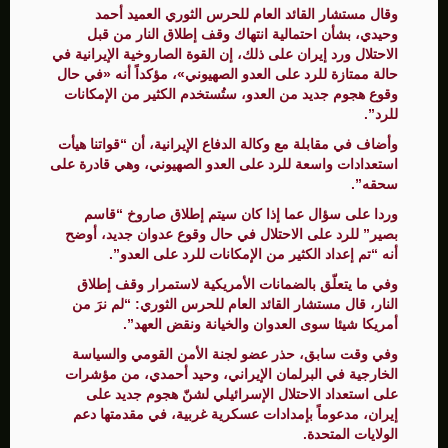
وقال مستشار القائد العام للحرس الثوري العميد أحمد
وحيدي، بشأن احتمالية انتهاك وقف إطلاق النار من قبل
الاحتلال ورد إيران على ذلك، إن القوة الصاروخية الإيرانية في
حالة ممتازة للرد على العدو الصهيوني»، مؤكداً أنه «في حال
وقوع هجوم جديد من العدو، ستُستخدم الكثير من الإمكانات
للرد”.
وأضاف في مقابلة مع وكالة الدفاع الإيرانية، أن “قواتنا هيأت
استعدادات واسعة للرد على العدو الصهيوني، وهي قادرة على
سحقه”.
وردا على سؤال عما إذا كان سيتم إطلاق صاروخ “قاسم
بصير” للرد على الاحتلال في حال وقوع عدوان جديد، أوضح
أنه “تم إعداد الكثير من الإمكانات للرد على العدو”.
وفي ما يتعلّق بالضمانات الأمريكية لاستمرار وقف إطلاق
النار، قال مستشار القائد العام للحرس الثوري: “لم نرَ من
أمريكا شيئا سوى العدوان والخيانة ونقض العهد”.
وفي وقت سابق، حذر عضو لجنة الأمن القومي والسياسة
الخارجية في البرلمان الإيراني، وحيد أحمدي، من مؤشرات
على استعداد الاحتلال الإسرائيلي لشنّ هجوم جديد على
إيران، مدعوماً بإمدادات عسكرية غربية، في مقدمتها دعم
الولايات المتحدة.