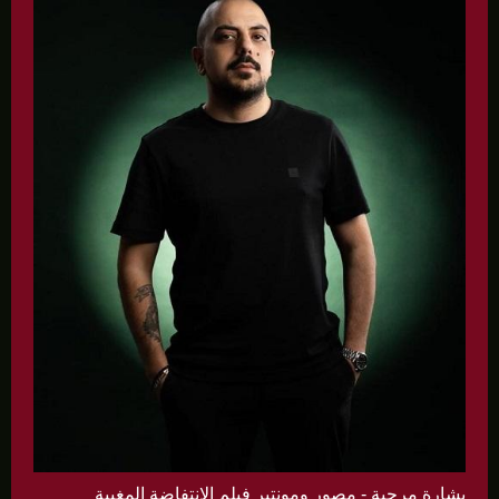
بشارة مرجية - مصور ومونتير فيلم الانتفاضة المغيبة