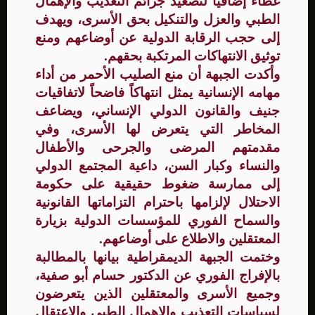
غطاءً إضافياً لتصعيد جرائم التعذيب والإهمال
الطبي والعزل والتنكيل بحق الأسرى، ويهدف
إلى حجب الرقابة الدولية عن أوضاعهم ومنع
توثيق الانتهاكات المرتكبة بحقهم.
وأكدت الجبهة أن منع الصليب الأحمر من أداء
مهامه الإنسانية يمثل انتهاكاً فاضحاً لاتفاقيات
جنيف والقانون الدولي الإنساني، ويضاعف
المخاطر التي يتعرض لها الأسرى، وفي
مقدمتهم المرضى والجرحى والأطفال
والنساء وكبار السن، داعية المجتمع الدولي
إلى ممارسة ضغوط حقيقية على حكومة
الاحتلال لإلزامها باحترام التزاماتها القانونية
والسماح الفوري للمؤسسات الدولية بزيارة
المعتقلين والاطلاع على أوضاعهم.
وختمت الجبهة الديمقراطية بيانها بالمطالبة
بالإفراج الفوري عن الدكتور حسام أبو صفية،
وجميع الأسرى والمعتقلين الذين يتعرضون
لسياسات التعذيب والإهمال الطبي والاعتقال