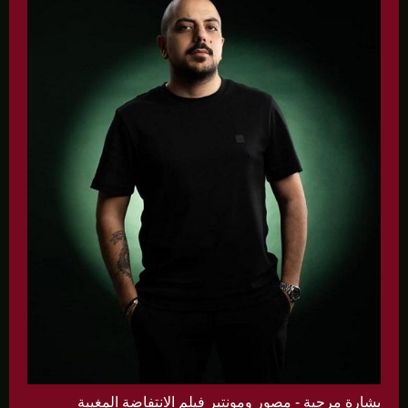
بشارة مرجية - مصور ومونتير فيلم الانتفاضة المغيبة