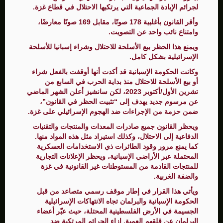
لجرائم الإبادة الجماعية التي يرتكبها الاحتلال في قطاع غزة.
وأقر القانون بأغلبية 178 صوتًا، مقابل 169 صوتًا معارضًا،
وامتناع نائب واحد عن التصويت.
ويمنع هذا الحظر بيع الأسلحة للاحتلال وشراء إسبانيا للأسلحة
الإسرائيلية بشكل كامل.
وكانت الحكومة الإسبانية قد أكدت أنها أوقفت بالفعل شراء
أو بيع الأسلحة للاحتلال منذ بداية الحرب في السابع من
تشرين الأول/أكتوبر 2023، لكن سانشيز أعلن الشهر الماضي
عن مرسوم جديد يهدف إلى “تثبيت الحظر في القانون”،
ضمن حزمة من الإجراءات ضد الهجوم الإسرائيلي على غزة.
ويحظر القانون جميع صادرات المعدات والمنتجات والتقنيات
الدفاعية إلى الاحتلال، وكذلك استيراد مثل هذه المواد منها.
كما يمنع مرور وقود الطائرات ذي الاستخدامات العسكرية
المحتملة عبر الأراضي الإسبانية، ويحظر الإعلانات التجارية
للمنتجات القادمة من المستوطنات غير القانونية في غزة
والضفة الغربية.
ويأتي هذا القرار في إطار موقف رسمي متصاعد من قبل
الحكومة الإسبانية والبرلمان تجاه الانتهاكات الإسرائيلية
الجسيمة في الأرض الفلسطينية المحتلة، حيث عبّر أعضاء
البرلمان عن قلقهم العميق إزاء الجرائم المرتكبة ضد