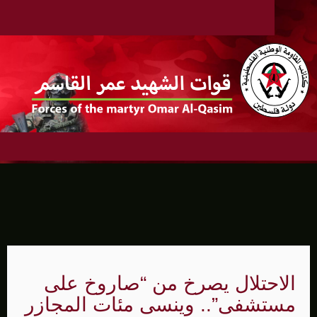
الاحتلال يصرخ من “صاروخ على
مستشفى”.. وينسى مئات المجازر