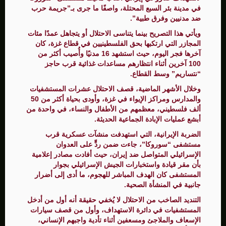
في مدينة بئر السبع المحتلة، واصفًا ما جرى بـ”جريمة حرب
ضد مدنيين وفرق طبية”.
ويأتي هذا التصريح بينما يتناسى الاحتلال أو يتجاهل عمدًا مئات
المجازر التي ارتكبها بحق الفلسطينيين في قطاع غزة، كان
آخرها فجر اليوم، حيث استشهد 16 مدنيًا وأُصيب أكثر من
100 آخرين أثناء انتظارهم مساعدات غذائية قرب حاجز
“نتساريم” وسط القطاع.
وخلال الأشهر الماضية، قصف الاحتلال عشرات المستشفيات
والمدارس ومراكز الإيواء في غزة، وأودى بحياة أكثر من 50
ألف فلسطيني، معظمهم من الأطفال والنساء، في واحدة من
أبشع عمليات الإبادة الجماعية الحديثة.
الضربة الإيرانية، التي استهدفت منشآت عسكرية قرب
مستشفى “سوروكا”، جاءت ضمن ردٍّ على العدوان
الإسرائيلي المتواصل ضد إيران، حيث أفادت مصادر إعلامية
بأن مقر قيادة واستخبارات الجيش الإسرائيلي بجوار
المستشفى كان الهدف المباشر للهجوم، ما أدى إلى أضرار
جانبية في المنشأة الصحية.
التنديد الصاخب من الاحتلال لا يُخفي حقيقة أنه أول من أدخل
المستشفيات في دائرة الاستهداف، وأول من قصف سيارات
الإسعاف والملاجئ ومسعفين أثناء تأدية واجبهم الإنساني،