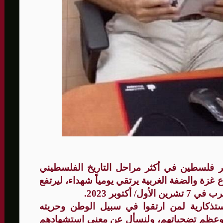
الأمنيّ وعملياتنا الاستباقية مستمرة
ثية لإجراء مشاورات خاصة
المغيبة
ير فلسطين في أكثر مراحل التاريخ الفلسطيني
زة والضفة الغربية يرتقي يومياً شهداء، ليرتفع
تذكارية لمن ارتقوا في سبيل الوطن وحريته
 وعظم تضحياتهم، ولنسأل عن معنى استشهادهم