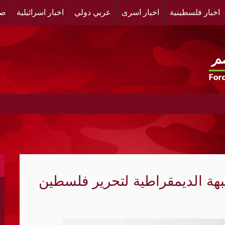
اخبار فلسطينية
اخبار اسرى
عربي دولي
اخبار اسرائيلية
صح
يبة وثيقة بصرية مشهدية وقف لها الجهمور وصفق كثيرا
فلسطينية ندى من أجل مجتمع أكثر وعياً،، «ندى» تنظم ندوة ص
رجاناً تكريمياً لطلاب الشهادات الرسمية في مخيم البص جنوب 
ى مخيم قلنديا لليوم الثاني ، محاولة لاستنساخ نموذج التطهي
نة القدس