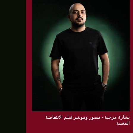
بشارة مرجية - مصور ومونتير فيلم الانتفاضة
المغيبة