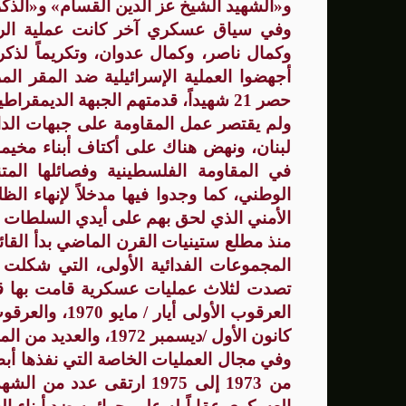
و«الشهيد الشيخ عز الدين القسام» و«الذكرى
وفي سياق عسكري آخر كانت عملية الرد عل
وكمال ناصر، وكمال عدوان، وتكريماً لذكر
حصر 21 شهيداً، قدمتهم الجبهة الديمقراطية في تلك المعارك والمواجهات.
ولم يقتصر عمل المقاومة على جبهات الداخ
لبنان، ونهض هناك على أكتاف أبناء مخيما
في المقاومة الفلسطينية وفصائلها المت
الوطني، كما وجدوا فيها مدخلاً لإنهاء ال
الأمني الذي لحق بهم على أيدي السلطات ال
منذ مطلع ستينيات القرن الماضي بدأ القائ
المجموعات الفدائية الأولى، التي شكلت ن
تصدت لثلاث عمليات عسكرية قامت بها قو
كانون الأول /ديسمبر 1972، والعديد من المعارك المشرفة التي خاضتها قوات الجبهة
وفي مجال العمليات الخاصة التي نفذها أبط
من 1973 إلى 1975 ارتقى ع