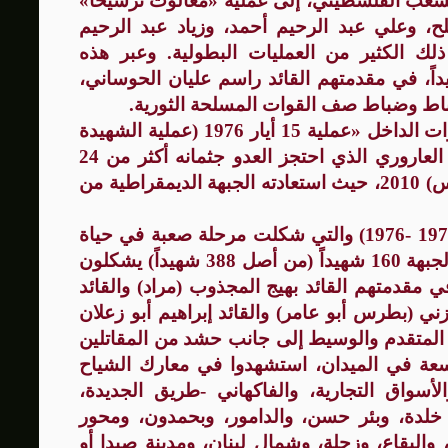
الشعب الفلسطيني، إلى عملية «معالوت ترشيحا»
ينين المصلح، وعلي عبد الرحيم أحمد، وزياد عبد الرحيم
لك الكثير من العمليات البطولية. وعبر هذه
ات الخاصة» قدمت الجبهة 29 شهيداً، في مقدمتهم القائد راسم عليان الحوساني،
باط وضباط صف القوات المسلحة الثورية
.
ومن هذه العمليات المميزة التي نفذتها قوات الداخل «عملية 15 أيار 1976 (عملية الشهيدة
لينا النابلسي)». وكان من أبطالها مشهور العاروري الذي احتجز العدو جثمانه أكثر من 24
سنة، من أيار (مايو) 1976 إلى آب (أغسطس) 2010، حيث استعادته الجبهة الديمقراطية من
وفي معارك «حرب السنتين» في لبنان (1975 -1976) والتي شكلت مرحلة صعبة في حياة
المقاومة الفلسطينية بشكل عام، قدمت الجبهة 160 شهيداً (من أصل 388 شهيداً) يشكلون
مقدمتهم القائد بهيج المجذوب (مراد) والقائد
 (بطرس أبو عامر) والقائد إبراهيم أبو زعلان
ر المتقدم والوسيط إلى جانب حشد من المقاتلين
اسعة في الميدان، استشهدوا في معارك الشياح
لأسواق التجارية، والفاكهاني -طريق الجديدة،
 خلدة، وبئر حسن، والدامور، وبحمدون، ومحور
 والبقاع، وزحلة، وشمال لبنان، ومدينة صيدا أو