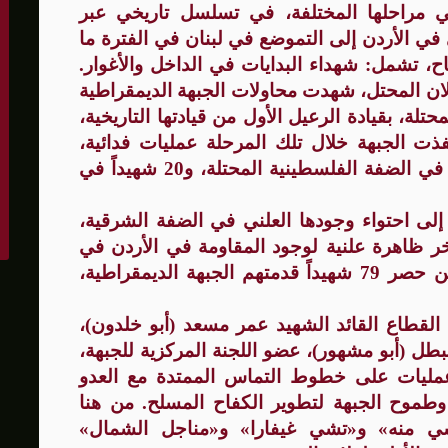
ي مراحلها المختلفة، في تسلسل تاريخي عبر
 في الأردن إلى التموضع في لبنان في الفترة ما
تشمل: شهداء البدايات في الداخل والأغوار.
لان المحتل، شهدت
محاولات الجبهة الديمقراطية
حتلة، بقيادة الرعيل الأول من قيادتها التاريخية،
ذت الجبهة خلال تلك المرحلة عمليات فدائية،
وقدمت خلالها 47 شهيداً، منهم 27 شهيداً في الضفة الفلسطينية المحتلة، و20 شهيداً في
 إلى احتواء وجودها العلني في الضفة الشرقية،
خر ظاهرة علنية لوجود المقاومة في الأردن في
تموز /يوليو 1971، وفي هذه المعارك أمكن حصر 79 شهيداً قدمتهم الجبهة الديمقراطية،
لقطاع القائد الشهيد عمر مسعد (أبو خلدون)،
بطل (أبو مشهور)، عضو اللجنة المركزية للجبهة،
ذ عمليات على خطوط التماس الممتدة مع العدو
موح الجبهة لتطوير الكفاح المسلح. من هنا
ي منه» و«تشي غيفارا» و«مناجل الشمال»