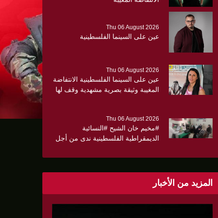
Thu 06 August 2026
عين على السينما الفلسطينية
Thu 06 August 2026
عين على السينما الفلسطينية الانتفاضة
المغيبة وثيقة بصرية مشهدية وقف لها
الجهمور وصفق كثيرا
Thu 06 August 2026
#مخيم خان الشيح #النسائية
الديمقراطية الفلسطينية ندى من أجل
مجتمع أكثر وعياً،، «ندى» تنظم ندوة
صحية عن ألتهاب الكبد وتوزّع
بروشورات توعوية على سيدات الحي.
المزيد من الأخبار