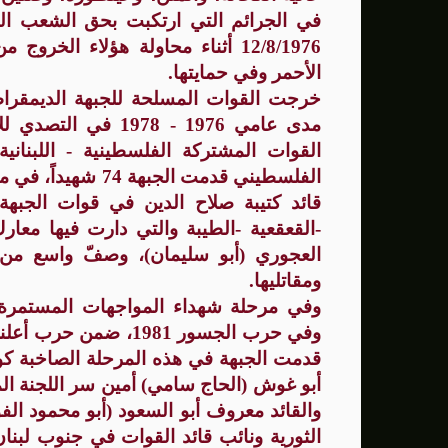
في الجرائم التي ارتكبت بحق الشعب ال
12/8/1976 أثناء محاولة هؤلاء ال
الأحمر وفي حمايتها.
خرجت القوات المسلحة للجبهة الديمقرا
مدى عامي 1976 - 1978
القوات المشتركة الفلسطينية - اللبنان
الفلسطيني قدمت الج
قائد كتيبة صلاح الدين في قوات الجبهة
-القعقعية -الطيبة والتي دارت فيها معارك
العجوري (أبو سليمان)، وصفّ واسع من
ومقاتليها.
وفي حرب الجسور 1981، 
أبو غوش (الحاج سامي) أمين سر اللجنة المر
والقائد معروف أبو السعود (أبو محمود ال
الثورية ونائب قائد القوات في جنوب لبنا