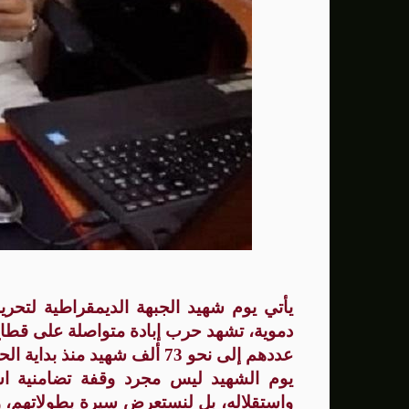
سنتكوم: إعادة توجيه 48 سفينة تجارية ضمن حصار إيران
زامير: أضعفنا حماس بشكل كبير وغيّرنا الوضع 
الوفد الأمريكي يطلب تعليق المفاوضات الثلا
بشارة مرجية - مصور ومونتير فيلم الانتفاضة 
يأتي يوم شهيد الجبهة الديمقراطية لتحر
دموية، تشهد حرب إبادة متواصلة على قطاع غ
عددهم إلى نحو 73 ألف شهيد منذ بداية الحرب في 7 تشرين الأول/ أكتوبر 2023.
يوم الشهيد ليس مجرد وقفة تضامنية اس
واستقلاله، بل لنستعرض سيرة بطولاتهم،