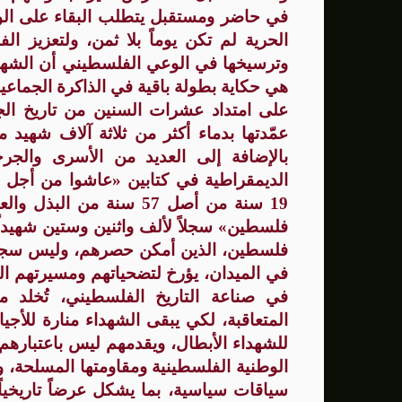
في حاضر ومستقبل يتطلب البقاء على الوفاء
الحرية لم تكن يوماً بلا ثمن، ولتعزيز ا
وترسيخها في الوعي الفلسطيني أن الشهي
هي حكاية بطولة باقية في الذاكرة الجماعية 
على امتداد عشرات السنين من تاريخ الج
عمّدتها بدماء أكثر من ثلاثة آلاف شهيد م
بالإضافة إلى العديد من الأسرى والجر
الديمقراطية
في كتابين «عاشوا من أجل ف
19 سنة من أصل 57 سنة من البذل والعطاء والتضحيات،
فلسطين»
سجلاً لألف واثنين وستين شهيدا
فلسطين، الذين أمكن حصرهم، وليس سجلاً ل
في الميدان،
يؤرخ لتضحياتهم ومسيرتهم الن
في صناعة التاريخ الفلسطيني،
تُخلد 
المتعاقبة
،
لكي يبقى الشهداء منارة للأجيا
للشهداء الأبطال،
ويقدمهم ليس باعتبارهم 
الوطنية الفلسطينية ومقاومتها المسلحة، و
سياقات سياسية، بما يشكل عرضاً تاريخياً 