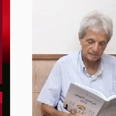
الكونغرس..ويرغب في اتفاق مع إيران
 عاصي التي أصيبت بقصف إسرائيلي
هو..,المفاوضات مع إيران "معقدة"
لهجمات أمريكية جديدة
 عسكرية مع إسرائيل
شحنات عسكرية قبالة سواحل أوديسا
أبو صفية
غاية" حاليا
الشرق الأوسط