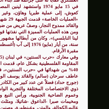
العسكري عقاباً له على جرائمه ضد أبناء 
في 15 مايو 1974 واستشهد ل
كعوش، إلى عملية طبريا وهاؤن، وغير ذ
«العملي
والقائد ممدوح النجار، وصفّ عريض من ض
مقبرة الأرقام.
40% من شهدائها في «حرب السنتين»، في 
عاطف سرحان (سالم) والقائد يوسف الوزني
(جورج حداد) فضلاً عن عدد كبير من الكاد
ذوي الاختصاصات المختلفة والتجربة الو
وعموم الضاحية الجنوبية، ورأس النبع وا
ومخيمات صبرا -الداعوق -شاتيلا، ومثلث
عاليه-الكحالة، والمتن، وعينطورة، وصنين،