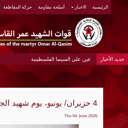
الرئيسية
الاخبار
أسلحة مقاومة
حركة المقاطعة
عين على السينما الفلسطينية
عين على السينما الفلسطينية الانتفاضة المغ
#مخيم خان الشيح #النسائية الديمقراطية ال
الحي.
"أشد" ومنظمة الجيل الجديد "مجد" ينظمان مه
4 حزيران/ يونيو، يوم شهيد الجبهة الديمقراطية لتحرير فلسطين
«الديمقراطية»: عدوان الإحتلال المتواصل عل
Thu 04 June 2026
الواقع الجغرافي والديمغرافي في محيط مدي