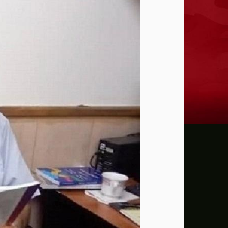
ترامب: يحذر من سيطرة الديمقراطيين على 
حماية الصحافيين تكرّم الصحافية كريستينا
فانس يؤكد وجود اختلافات في الرأي مع نتنيا
إيران تهدد بمهاجمة دول الخليج إذا تعرضت 
ن.تايمز: مشرعون أمريكيون يسعون لشراكة
الدفاع الروسية: ضربنا سفينتين محملتين ب
الـFBI فتح تحقيقا لمعرفة ما إذا كان ترامب "عميلا روسيا" بعد إقالته جيمس كومي
التماس للسماح لطبيب مستقل بفحص حسام 
الرئيس الإيراني: التواصل مع خامنئي "صعب لل
جيش الاحتلال يعلن مقتل جنديين وإصابة 4 جنوب لبنان
"وول ستريت" ترتفع بدعم آمال التهدئة في 