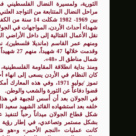
الثورية، ولمسيرة النضال الفلسطيني ف
مراحل النضال المتتابعة من التواجد العلني
بين 1969- 1982 شكلت 14 سنة من الكفاح،
شهداء أحداث الأردن، المواجهات في الجو
نقل الأعمال القتالية إلى داخل الأراضي الم
ومنهم عمر القاسم (مانديلا فلسطين)، نف
شمال مناطق الـ «48».
ومنذ بداية انطلاقة المقاومة الفلسطينية،
كان النظام في الأردن يسعى إلى انهاء أ
قضوا دفاعاً عن الثورة والشعب والوطن
.
في الجولان بعد أن أسس للجبهة في هذا ا
خلفه بعد استشهاده القائد الشهيد سعيد ال
شكل قطاع الجولان ميداناً رحباً لتنفي
بشكل مستمر وتصاعدي، في إطار رؤية وط
كانت عمليات «النجم الأحمر» و«هو ش