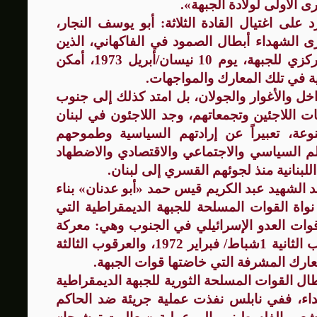
 الأولى لولادة الجبهة».
ى اغتيال القادة الثلاثة: أبو يوسف النجار،
ى الشهداء أبطال الصمود في الفاكهاني، الذين
أجهضوا العملية الإسرائيلية ضد المقر المركزي للجبهة، يوم 10 نيسان/أبريل 1973، أمكن
ل والأغوار والجولان، بل امتد كذلك إلى جنوب
ت اللاجئين وتجمعاتهم، وجد اللاجئون في لبنان
نوعة، تعبيراً عن إرادتهم السياسية وطموحهم
ظلم السياسي والاجتماعي والاقتصادي والاضطهاد
لبنانية منذ لجوئهم القسري إلى لبنان.
د الشهيد عبد الكريم قيس حمد «أبو عدنان» بناء
واة القوات المسلحة للجبهة الديمقراطية التي
ات العدو الإسرائيلي في الجنوب وهي: معركة
العرقوب الأولى أيار / مايو 1970، والعرقوب الثانية 1شباط/ فبراير 1972، والعرقوب الثالثة
.
ال القوات المسلحة الثورية للجبهة الديمقراطية
دد من الشهداء، ففي نابلس نفذت عملية جريئة ضد الحاكم