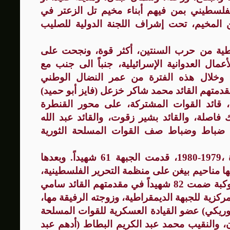
فلسطيني بمن فيهم أبناء مخيم تل الزعتر في
خروج من المخيم، تحت إشراف اللجنة الدولية للصليب
طية من حرب السنتين، أكثر قوة، ونجحت على
 في التصدي للأعمال العدوانية الإسرائيلية، جنباً الى جنب مع
ية وخلال هذه الفترة من عمر النضال الوطني
بهة 74 شهيداً، في مقدمتهم القائد محمد شاكر خزعل (فايز أبو حميد)
، قائد القوات المشتركة، على محور القنطرة
 فاصلة، والقائد بشير زقوت، والقائد عبد الله
 ضباط وضباط صف القوات المسلحة الثورية
وفي مرحلة شهداء المواجهات المستمرة ،1979-1980، قدمت الجبهة 61 شهيداً. وبعدها
ضمن حرب أعلنها مناحيم بيغن على منظمة التحرير الفلسطينية،
قدمت الجبهة في هذه المرحلة الصاخبة كوكبة ضمت 82 شهيداً في مقدمتهم القائد سامي
كزية للجبهة الديمقراطية، وزوجته الرفيقة مها،
فوريكي) عضو القيادة العسكرية للقوات المسلحة
ن، والنقيب محمد عبد الكريم البطاط (أدهم عبد