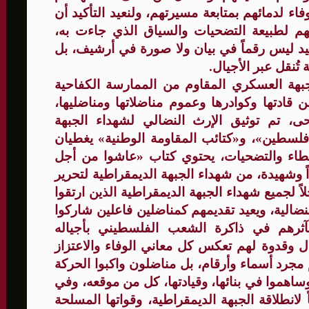
 لدمائهم بمتابعة مسيرتهم، ولنعيد التأكيد أن
لفهم لطبيعة التضحيات والسياق الذي جاءت به،
د ليس رقماً في بيان ولا صورة في أرشيف، بل
تُنقل عبر الأجيال.
بهة العسكري المقاوم من الممارسة الكفاحية
ن قادتها وكوادرها وعموم مناضلاتها ومناضليها،
حى
،
تم توثيق الإرث النضالي لشهداء الجبهة
لسطين»، و«كتائب المقاومة الوطنية» يغطيان
يحتوي
كتاب
«عاشوا من أجل
ً وشهيدة، من شهداء الجبهة الديمقراطية لتحرير
جميع شهداء الجبهة الديمقراطية الذين ارتقوا
ضالية، ويعيد تقديمهم كمناضلين فاعلين شاركوا
مآثرهم في ذاكرة الشعب الفلسطيني بأجياله
ل وقدوة لهم ت
عكس كل معاني الوفاء والاعتزاز
مجرد أسماء وأرقام، بل مناضلون واكبوا الحركة
ساهموا في بنائها، وقيادتها، كل من موقعه، وفي
لانطلاقة الجبهة الديمقراطية، وقواتها المسلحة