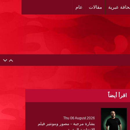
افة عبرية
مقالات
عام
حية عن ألتهاب الكبد وتوزّع بروشورات توعوية على سيدات
اقرأ أيضاً
لبنان
ر العرقي والتهجير في مخيمات شمال الضفة ، وإعادة تشكيل
Thu 06 August 2026
بشارة مرجية - مصور ومونتير فيلم
الانتفاضة المغيبة