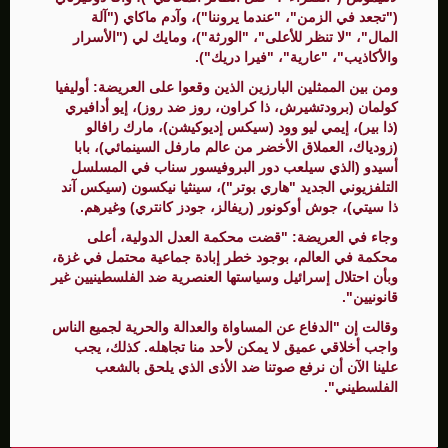
("تجعد في الزمن"، "عندما يروننا")، وآدم ماكاي ("آلة
المال"، "لا تنظر للأعلى"، "الورثة")، ومايك لي ("الأسرار
والأكاذيب"، "عارية"، "فيرا دريك").
ومن بين الممثلين البارزين الذين وقعوا على العريضة: أوليفيا
كولمان (برودتشيرش، ذا كراون، روز ضد روز)، إيو أدافيري
(ذا بير)، إيمي ليو وود (سيكس إديوكيشن)، مارك رافالو
(زودياك، العملاق الأخضر من عالم مارفل السينمائي)، بابا
أسيدو (الذي سيلعب دور البروفيسور سناب في المسلسل
التلفزيوني الجديد "هاري بوتر")، سينثيا نيكسون (سيكس آند
ذا سيتي)، جوش أوكونور (ريفالز، جودز كانتري) وغيرهم.
وجاء في العريضة: "قضت محكمة العدل الدولية، أعلى
محكمة في العالم، بوجود خطر إبادة جماعية محتمل في غزة،
وبأن احتلال إسرائيل وسياستها العنصرية ضد الفلسطينيين غير
قانونيين".
وقالت إن "الدفاع عن المساواة والعدالة والحرية لجميع الناس
واجب أخلاقي عميق لا يمكن لأحد منا تجاهله. كذلك، يجب
علينا الآن أن نرفع صوتنا ضد الأذى الذي يلحق بالشعب
الفلسطيني".