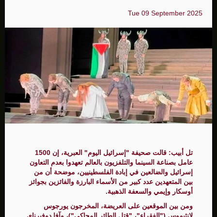
Tue 09 September 2025
تل أبيب: قالت صحيفة "إسرائيل اليوم" العبرية، إن 1500
عامل بصناعة السينما والتلفزيون بالعالم تعهدوا بعدم التعاون
إسرائيل والضالعين في إبادة الفلسطينيين، موضحة أن من
بين المتعهدين عدد كبير من الأسماء البارزة والفائزين بجوائز
أوسكار وإيمي والسعفة الذهبية.
ومن بين الموقعين على العريضة، المخرجون يورجوس
لانثيموس ("الفقراء"، "قتل الطائر المحاكي")، وآفا دوفيرناي