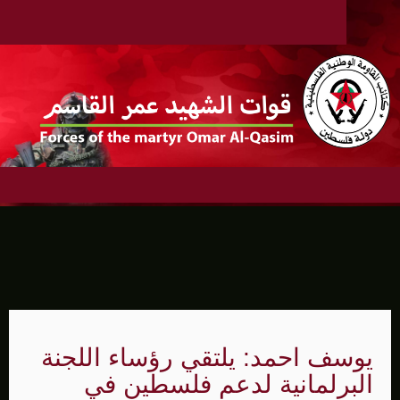
يوسف احمد: يلتقي رؤساء اللجنة
البرلمانية لدعم فلسطين في