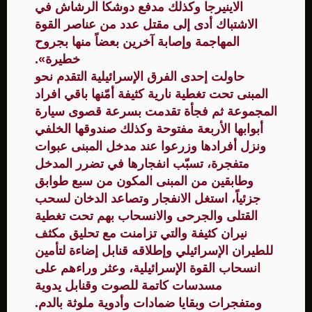
الاينيرجا وكذلك مدفع دوشكا الرشاش في
الاشتباك أدى إلى مقتل عدد من عناصر القوة
المهاجمة وإصابة آخرين بعضاً منها بجروح
خطيرة».
حاولت إحدى الفرق الإسرائيلية التقدم نحو
المبنى تحت تغطية نارية كثيفة أمّنها باقي افراد
المجموعة ثم فجأة تقدمت بسرعة قصوى سيارة
أبوابها الأربعة مفتوحة وكذلك صندوقها الخلفي
ونزل أفرادها وزرعوا عند مدخل المبنى عبوات
متفجرة، تسبّب انفجارها في تضرر المدخل
وطابقين من المبنى المكون من سبع طوابق
جزئياً، استغل الانفجار وتصاعد الدخان لسحب
القتلى والجرحى والانسحاب بهم تحت تغطية
نيران كثيفة والتي تزامنت مع تحليق مكثف
للطيران الإسرائيلي وإطلاقه قنابل إضاءة لتأمين
انسحاب القوة الإسرائيلية، وعثر وراءهم على
مسدسات كاتمة للصوت وقنابل يدوية
ومتفجرات وبقايا ضمادات وأدوية ملوثة بالدم.