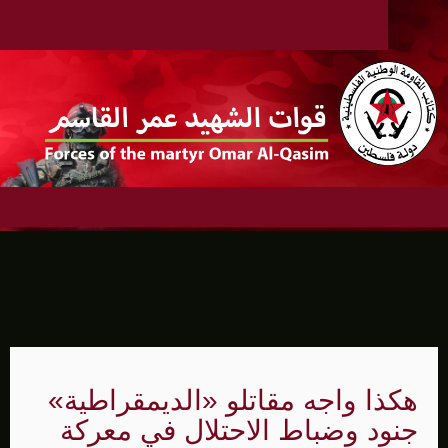
هكذا واجه مقاتلو «الديمقراطية»
جنود وضباط الاحتلال في معركة