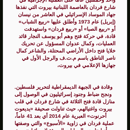
واحد وخمسين عاماً على العملية الإجرامية في
شارع فردان بالعاصمة اللبنانية بيروت التي نفذها
جهاد الموساد الإسرائيلي في العاشر من نيسان
(إبريل) عام 1973 وأطلق عليها «ربيع الشباب»
أو «ربيع الصبا» أو «ربيع فردان» واستهدفت
قادة، في حركة فتح وهم أبو يوسف النجار قائد
العمليات، وكمال عدوان المسؤول عن تحريك
خلايا فتح داخل الأراضي المحتلة، والشاعر كمال
ناصر الناطق باسم م.ت.ف والرجل الأول في
جهازها الإعلامي في بيروت،
وقادة في الجبهة الديمقراطية لتحرير فلسطين.
ونجح ضباط وجنود إسرائيليون في الوصول إلى
منازل قادة فتح الثلاثة في شارع فردان في قلب
بيروت واغتيالهم، حيث تناولت صحيفة «يديعوت
أحرنوت» العبرية عام 2014 أي بعد 41 عاماً،
عملية فردان في زاوية «الأسبوع» والتي وصفتها