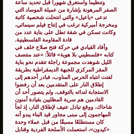
وتنظيماً واستغرق شهوراً قبل تحديد ساعة
الصفر المرهونة بإشارة من عميلة الموساد التي
تدعى «ياعيل» والتي انتحلت شخصية كاتبة
ومخرجة أميركية ترغب في إنتاج فيلم سينمائي،
وكانت تسكن في شقة تطل على بناية عدد من
قادة المقاومة الفلسطينية.
وأفاد القيادي في حركة فتح صلاح خلف في
كتابه «فلسطيني بلا هوية» قائلاً: «عند منتصف
الليل شوهدت مجموعة راجلة تتقدم نحو بناية
المقر المركزي للجبهة الديمقراطية بطريقة
لفتت انتباه الحرس المناوب، فبادر أحدهم إلى
إطلاق النار على المتقدمين بعد أن رفضوا
الاستجابة لندائه بالتوقف، ولم يتصور أحد أن
القادمين هم سرية المظليين بقيادة أمنون
شاحاك، ووقع تبادل عنيف لإطلاق النار، إذ لجأ
المهاجمون إلى مبنى مجاور قيد البناء يبدو أنه
كان مستطلعًا مسبقًا من قبل عملاء وحدة
«كيدون»، استعملت الأسلحة الفردية وقنابل