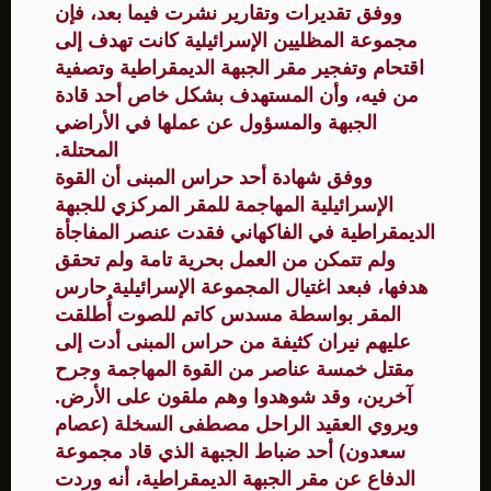
ووفق تقديرات وتقارير نشرت فيما بعد، فإن
مجموعة المظليين الإسرائيلية كانت تهدف إلى
اقتحام وتفجير مقر الجبهة الديمقراطية وتصفية
من فيه، وأن المستهدف بشكل خاص أحد قادة
الجبهة والمسؤول عن عملها في الأراضي
المحتلة.
ووفق شهادة أحد حراس المبنى أن القوة
الإسرائيلية المهاجمة للمقر المركزي للجبهة
الديمقراطية في الفاكهاني فقدت عنصر المفاجأة
ولم تتمكن من العمل بحرية تامة ولم تحقق
هدفها، فبعد اغتيال المجموعة الإسرائيلية حارس
المقر بواسطة مسدس كاتم للصوت أُطلقت
عليهم نيران كثيفة من حراس المبنى أدت إلى
مقتل خمسة عناصر من القوة المهاجمة وجرح
آخرين، وقد شوهدوا وهم ملقون على الأرض.
ويروي العقيد الراحل مصطفى السخلة (عصام
سعدون) أحد ضباط الجبهة الذي قاد مجموعة
الدفاع عن مقر الجبهة الديمقراطية، أنه وردت