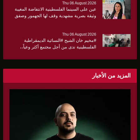
Thu 06 August 2026
عين على السينما الفلسطينية الانتفاضة المغيبة
وثيقة بصرية مشهدية وقف لها الجهمور وصفق
كثيرا
Thu 06 August 2026
#مخيم خان الشيح #النسائية الديمقراطية
الفلسطينية ندى من أجل مجتمع أكثر وعياً،،
«ندى» تنظم ندوة صحية عن ألتهاب الكبد وتوزّع
بروشورات توعوية على سيدات الحي.
المزيد من الأخبار