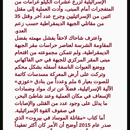
الإسرائيلية لزرع عشرات الكيلو غرامات من
المتفجرات أمام المبنى، وأدت العملية إلى مقتل
اثنين من الإسرائيليين وجرح عدد آخر وقتل 35
من مقاتلي الجبهة الديمقراطية حسب زعم
العدو.
واعترف شاحاك لاحقاً بفشل مهمته بفضل
المقاومة الشرسة لعناصر حراسات مقر الجبهة
الديمقراطية، ولم تتمكن مجموعته من اقتحام
مبنى المقر المركزي للجبهة في حي الفاكهاني
ووضع العبوات الناسفة أسفله بشكل محكم
وتركت على أرض المعركة مسدسات كاتمة
للصوت بعيار 6 ملم وعدداً من بنادق «عوزي»
الآلية الإسرائيلية، فضلاً عن ترك مواد وضمادات
الإسعاف في مكان العملية وعند شاطئ البحر،
ما يدلل على وجود عدد من القتلى والإصابات
في صفوف القوة الإسرائيلية.
أما كتاب «مقاتلة الموساد في بيروت» الذي
صدر عام 2015 أوضح أن الأمر كان أكثر تعقيداً