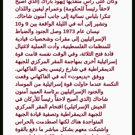
وكان على رأس منفذيها إيهود باراك (الذي أصبح
لاحقاً رئيساً للحكومة) وعمرام ليفين واللذان
تنكرا بلباس نسائية إلى جانب أمنون شاحاك.
وتشير إلى أنه في الليلة الواقعة بين 9 و10
نيسان عام 1973 وصل الجنود والضباط
الإسرائيليين إلى مقرات وشخصيات قيادية
للمنظمات الفلسطينية، وأدت العملية لاغتيال
قادة فتح الثلاثة، وفي الوقت نفسه قامت قوة
إسرائيلية أخرى بمهاجمة المقر المركزي للجبهة
الديمقراطية في شارع رئيسي بحي الفاكهاني.
ووفق «يديعوت» أنه في الفاكهاني وقعت
النكسة عندما حاولت قوة إسرائيلية من الموساد
والجنود الإسرائيليين برئاسة العميد آمنون
شاحاك (الذي أصبح لاحقاً رئيساً للأركان في
الجيش الإسرائيلي) اقتحام المقر المركزي
للجبهة الديمقراطية وتصفية قيادة الجبهة
المتواجدة هناك لكنها اصطدمت بالحراس
واشتبكت معهم بشكل مباشر ما دفع بالقوة