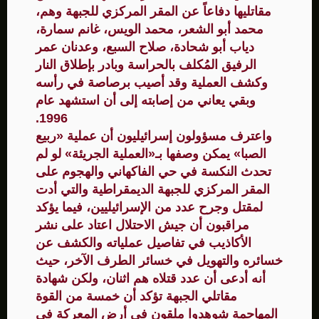
مقاتليها دفاعاً عن المقر المركزي للجبهة وهم،
محمد أبو الشعر، محمد الويس، غانم سمارة،
دياب أبو شحادة، صلاح السبع، وعدنان عمر
الرفيق المُكلف بالحراسة وبادر بإطلاق النار
وكشف العملية وقد أصيب برصاصة في رأسه
وبقي يعاني من إصابته إلى أن استشهد عام
1996.
واعترف مسؤولون إسرائيليون أن عملية «ربيع
الصبا» يمكن وصفها بـ«العملية الجريئة» لو لم
تحدث النكسة في حي الفاكهاني والهجوم على
المقر المركزي للجبهة الديمقراطية والتي أدت
لمقتل وجرح عدد من الإسرائيليين، فيما يؤكد
مراقبون أن جيش الاحتلال اعتاد على نشر
الأكاذيب في تفاصيل عملياته والكشف عن
خسائره والتهويل في خسائر الطرف الآخر، حيث
أنه أدعى أن عدد قتلاه هم اثنان، ولكن شهادة
مقاتلي الجبهة تؤكد أن خمسة من القوة
المهاجمة شوهدوا ملقون في أرض المعركة في