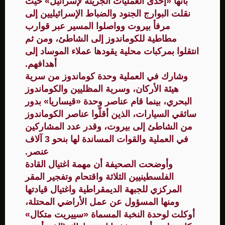
بأنها «إحدى العمليات الجريئة لإسرائيل» حيث
نقلت البوارج الجنود والضباط الإسرائيليين إلى
مرفأ بيروت وواصلوا المسير عبر قوارب
مطاطية للكوماندوز إلى الشاطئ، ومن ثم
انتقلوا بمركبات محلية يقودها عملاء الموساد إلى
أهدافهم.
وشارك في العملية وحدة كوماندوز من سرية
هيئة الأركان، وسرية المظليين والكوماندوز
البحري، بينما قام عناصر وحدة «قيساريا» بدور
سائقي السيارات، الذين أقلّوا عناصر الكوماندوز
من الشاطئ إلى بيروت، وقدر عدد المشاركين
في العملية والقوات المساندة لها بنحو 3 آلاف
عنصر.
وأوضحت الصحيفة أن مهمة اغتيال القادة
الفلسطينيين الثلاثة واقتحام وتفجير المقر
المركزي للجبهة الديمقراطية واغتيال قيادتها
ومنها المسؤول عن عمل الأراضي المحتلة،
أوكلت لوحدة النخبة المسماة «سييريت متكال»