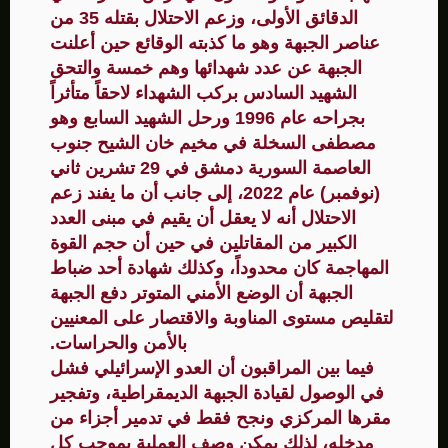
الدقائق الأولى، وزعم الاحتلال بقتله 35 من
عناصر الجبهة وهو ما كذبته الوقائع حين أعلنت
الجبهة عن عدد شهدائها وهم خمسة والتحق
الشهيد السادس بركب الشهداء لاحقاً متأثراً
بجراحه عام 1996 ورحل الشهيد السابع وهو
مصطفى السخلة في مخيم خان الشيح جنوب
العاصمة السورية دمشق في 29 تشرين ثاني
(نوفمبر) عام 2022، إلى جانب أن ما يفند زعم
الاحتلال أنه لا يعقل أن يقيم في مبنى العدد
الكبير من المقاتلين في حين أن حجم القوة
المهاجمة كان محدوداً، وكذلك شهادة أحد ضباط
الجبهة أن الوضع الأمني المتوتر دفع الجبهة
لتقليص مستوى المناوبة والاقتصار على المعنيين
بالأمن والحراسات.
فيما بين المراقبون أن العدو الإسرائيلي فشل
في الوصول لقيادة الجبهة الديمقراطية، وتفجير
مقرها المركزي ونجح فقط في تدمير أجزاء من
مدخله، لذلك يمكن وصف العملية بموجب كل