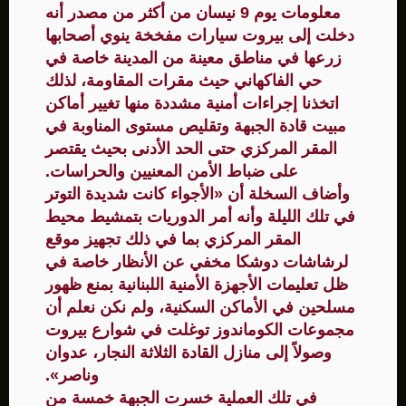
معلومات يوم 9 نيسان من أكثر من مصدر أنه
دخلت إلى بيروت سيارات مفخخة ينوي أصحابها
زرعها في مناطق معينة من المدينة خاصة في
حي الفاكهاني حيث مقرات المقاومة، لذلك
اتخذنا إجراءات أمنية مشددة منها تغيير أماكن
مبيت قادة الجبهة وتقليص مستوى المناوبة في
المقر المركزي حتى الحد الأدنى بحيث يقتصر
على ضباط الأمن المعنيين والحراسات.
وأضاف السخلة أن «الأجواء كانت شديدة التوتر
في تلك الليلة وأنه أمر الدوريات بتمشيط محيط
المقر المركزي بما في ذلك تجهيز موقع
لرشاشات دوشكا مخفي عن الأنظار خاصة في
ظل تعليمات الأجهزة الأمنية اللبنانية بمنع ظهور
مسلحين في الأماكن السكنية، ولم نكن نعلم أن
مجموعات الكوماندوز توغلت في شوارع بيروت
وصولاً إلى منازل القادة الثلاثة النجار، عدوان
وناصر».
في تلك العملية خسرت الجبهة خمسة من