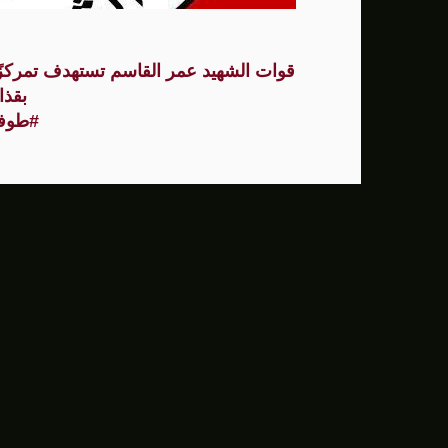
إصابة سفينة إماراتية في هرمز... طهران: 
قوات الشهيد عمر القاسم تستهدف تمركزًا
50 طفلًا من القدس إلى المغرب للمشاركة في المخيم الصيفي السنوي
بقذا
#طوفا