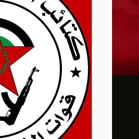
وزير الدفاع الباكستاني: إسرائيل تمثل تهديدً
جيش الاحتلال يشن حملة اقتحامات واعتقالا
غزة: صور مسربة تكشف إعدام جيش الاحتلال
عبري: نتنياهو وكاتس وافقا على بدء أعمال ب
الشرطة البريطانية تحقق مع مؤسسة الخير
الرئيس عباس ينعى سفير فلسطين لدى مصر 
ارسم صورة
الحق في معاداة الصهيونية: حين تنتصر حرية
بين حداثة المشاريع وجمود النظم التقليدية
مجلس الأمن يعقد جلسة الثلاثاء لمناقشة ال
تقارير أميركية تحذر من قيود القوة الجوية ف