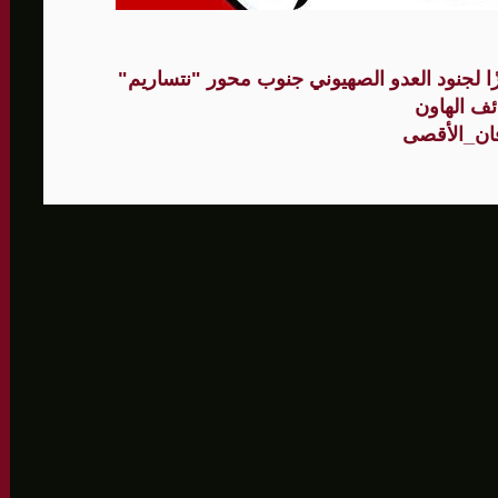
نقترب من التوصل لطريق ملاحي جديد
 لجنود العدو الصهيوني جنوب محور "نتساريم"
ئف الهاون
ن_الأقصى