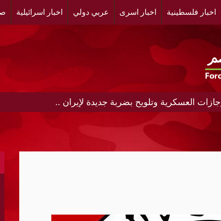
اخبار فلسطينية
اخبار اسرى
عربي دولي
اخبار اسرائيلية
صح
جازات العسكرية وتلويح بضربة جديدة لإيران ..
باك على وقع الانتخابات الإسرائيلية
ة وباكستان..ومناورة عسكرية مشتركة قريبا
 إذا فازوا بمجلس النواب
رمز"
اة أرامكو بجازان
تجنب إغلاق الحكومة