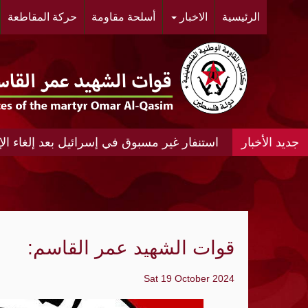
الرئيسية
الاخبار
أسلحة مقاومة
حركة المقاطعة
استنفار غير مسبوق في إسرائيل بعد إلغاء الإ
"غليان" في الموساد وتحذيرات من تسييس الشا
فيدان: مصر قد تنضم لتحالف تركيا والسعودي
الديمقراطيون يخططون لتحقيقات حول ترامب
قوات الشهيد عمر القاسم:
إيران تحدد ستة شروط لإعادة فتح "مضيق ه
Sat 19 October 2024
السعودية: إخماد حريق في منشأة تابعة لمصف
الشيوخ الأميركي يقر مشروع تمويل مؤقتاً ل