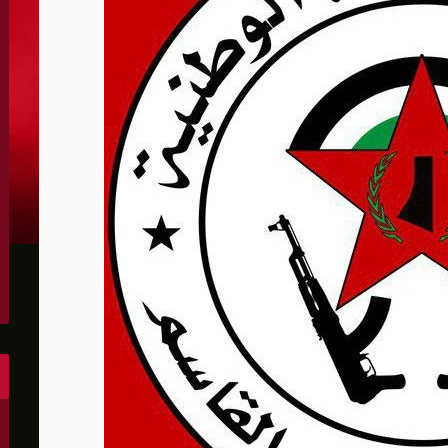
ا للعالم الإسلامي ويجب ردعها
ت وفرق الإرهاب اليهودي تعتدي على فلسطينيين في الضفة
 مسنين فلسطينيين في بيت لاهيا
ناء مدينة جديدة شرق رفح بدعم إماراتي
 بسبب صلات مزعومة بـ"حماس"
دياب اللوح
 الفكر على سياسة إسكات النقد
 في المؤسسات
تطورات في الضفة الغربية
ي المواجهة مع إيران