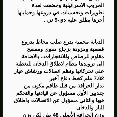
الحروب الاسرائيلية وخضعت لعدة
تطويرات وتحسينات في دروعها وحمايتها
أخرها يطلق عليه دي-9 تي .​
الدبابة محمية بدرع صلب محاط بدروع
قفصية ومزودة بزجاج مقوى ومصفح
مقاوم للرصاص وللانفجارات.. بالاضافة
الى تزويدها بنظام لاطلاق الدخان للتغطية
على تحركاتها ونظم اتصالات ورشاش عيار
7.62 ملم كخط دفاع أخير​
تدار الجرافة من قبل طاقم مكون من
جنديين الأول مسؤول عن قيادتها والتحكم
فيها والثاني مسؤول عن الاتصالات واطلاق
النار والدخان
وزن الجرافة الأصلي 48 طن لكن وزن