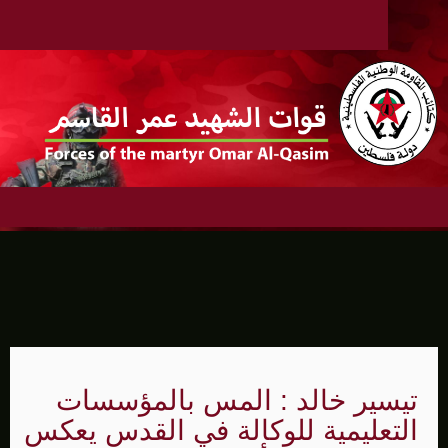
تيسير خالد : المس بالمؤسسات
التعليمية للوكالة في القدس يعكس