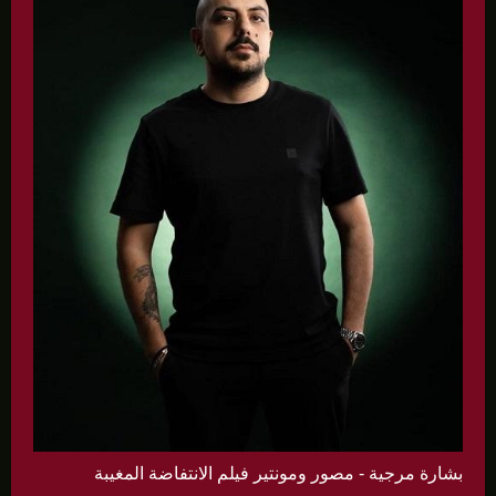
بشارة مرجية - مصور ومونتير فيلم الانتفاضة المغيبة