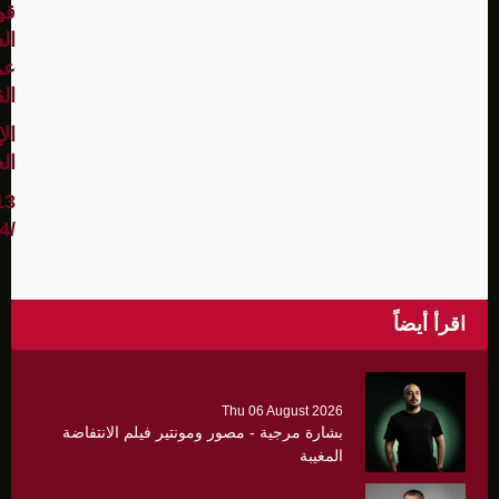
قو
ال
عم
ال
الإ
ال
13
/11/2024
اقرأ أيضاً
Thu 06 August 2026
بشارة مرجية - مصور ومونتير فيلم الانتفاضة
المغيبة