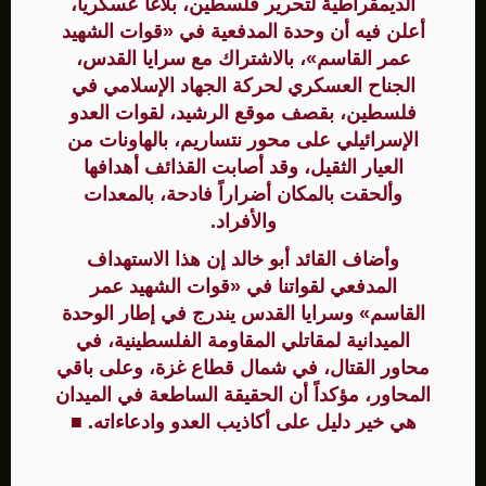
الديمقراطية لتحرير فلسطين، بلاغاً عسكرياً،
أعلن فيه أن وحدة المدفعية في «قوات الشهيد
عمر القاسم»، بالاشتراك مع سرايا القدس،
الجناح العسكري لحركة الجهاد الإسلامي في
فلسطين، بقصف موقع الرشيد، لقوات العدو
الإسرائيلي على محور نتساريم، بالهاونات من
العيار الثقيل، وقد أصابت القذائف أهدافها
وألحقت بالمكان أضراراً فادحة، بالمعدات
والأفراد.
وأضاف القائد أبو خالد إن هذا الاستهداف
المدفعي لقواتنا في «قوات الشهيد عمر
القاسم» وسرايا القدس يندرج في إطار الوحدة
الميدانية لمقاتلي المقاومة الفلسطينية، في
محاور القتال، في شمال قطاع غزة، وعلى باقي
المحاور، مؤكداً أن الحقيقة الساطعة في الميدان
هي خير دليل على أكاذيب العدو وادعاءاته. ■