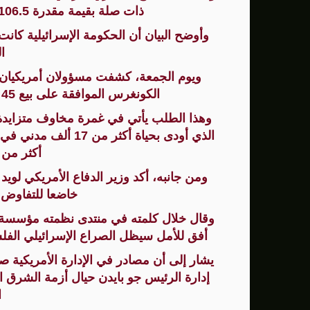
ذات صلة بقيمة مقدرة 106.5 مليون دولار إلى حكومة إسرائيل".
سنتكوم: إعادة توجيه 48 سفينة تجارية ضمن حصار إيران
زامير: أضعفنا حماس بشكل كبير وغيّرنا الوضع 
ا
ويوم الجمعة، كشفت مسؤولان أمريكيان أ
الوفد الأمريكي يطلب تعليق المفاوضات الثلا
الكونغرس الموافقة على بيع 45 ألف قذيفة لدبابات ميركافا الإسرائيلية.
بشارة مرجية - مصور ومونتير فيلم الانتفاضة 
وهذا الطلب يأتي في غمرة مخاوف متزايدة 
أكثر من 46 ألفا آخرين
ومن جانبه، أكد وزير الدفاع الأمريكي لوي
خاضعا للتفاوض 
وقال خلال كلمته في منتدى نظمته مؤسسة "ر
أفق للأمل سيظل الصراع الإسرائيلي الفلسط
يشار إلى أن مصادر في الإدارة الأمريكية 
إدارة الرئيس جو بايدن حيال أزمة الشرق 
ا