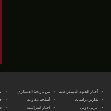
أخبار الجبهة الديمقراطية
من تاريخنا العسكري
ع
تقارير دراسات
أسلحة مقاومة
حر
عربي دولي
اخبار اسرائيلية
صح