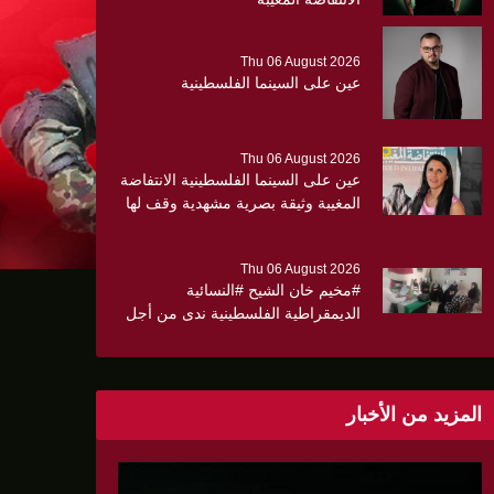
Thu 06 August 2026
عين على السينما الفلسطينية
Thu 06 August 2026
عين على السينما الفلسطينية الانتفاضة
المغيبة وثيقة بصرية مشهدية وقف لها
الجهمور وصفق كثيرا
Thu 06 August 2026
#مخيم خان الشيح #النسائية
الديمقراطية الفلسطينية ندى من أجل
مجتمع أكثر وعياً،، «ندى» تنظم ندوة
صحية عن ألتهاب الكبد وتوزّع
بروشورات توعوية على سيدات الحي.
المزيد من الأخبار