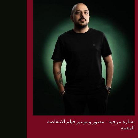
بشارة مرجية - مصور ومونتير فيلم الانتفاضة
المغيبة