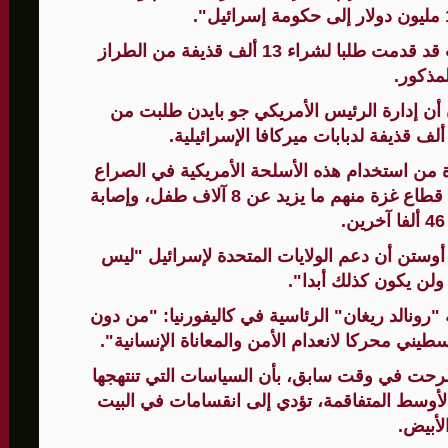
وأوضح البيان أن الحكومة الإسرائيلية كانت قد قدمت طلبا لشراء 13 ألف قذيفة من الطراز
الأمنيّ وعملياتنا الاستباقية مستمرة
لمذكور.
ن إدارة الرئيس الأمريكي جو بايدن طلبت من
ثية لإجراء مشاورات خاصة
المغيبة
من استخدام هذه الأسلحة الأمريكية في الصراع
الذي أودى بحياة أكثر من 17 ألف مدني في قطاع غزة منهم ما يزيد عن 8 آلاف طفل، وإصابة
.
د أوستن أن دعم الولايات المتحدة لإسرائيل "ليس
ولن يكون كذلك أبدا".
ونالد ريغان" الرئاسية في كاليفورنيا: "من دون
يني محركا لانعدام الأمن والمعاناة الإنسانية".
صرحت في وقت سابق، بأن السياسات التي تنتهجها
الأوسط المتفاقمة، تؤدي إلى انقسامات في البيت
لأبيض.