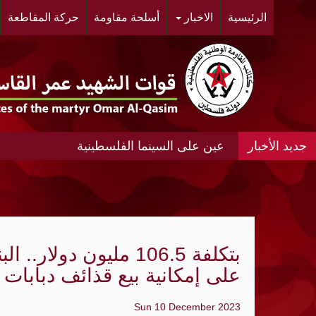
الرئيسية
الاخبار
أسلحة مقاومة
حركة المقاطعة
عين على السينما الفلسطينية
عين على السينما الفلسطينية الانتفاضة المغ
#مخيم خان الشيح #النسائية الديمقراطية ال
الحي.
بتكلفة 106.5 مليون دول
"أشد" ومنظمة الجيل الجديد "مجد" ينظمان مه
على إمكانية بيع قذائف دبابات 
«الديمقراطية»: عدوان الإحتلال المتواصل عل
Sun 10 December 2023
الواقع الجغرافي والديمغرافي في محيط مدي