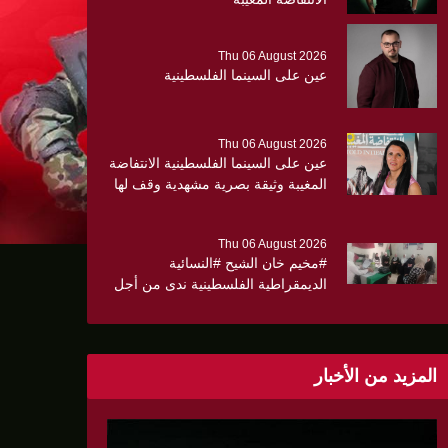
Thu 06 August 2026
عين على السينما الفلسطينية
Thu 06 August 2026
عين على السينما الفلسطينية الانتفاضة
المغيبة وثيقة بصرية مشهدية وقف لها
الجهمور وصفق كثيرا
Thu 06 August 2026
#مخيم خان الشيح #النسائية
الديمقراطية الفلسطينية ندى من أجل
مجتمع أكثر وعياً،، «ندى» تنظم ندوة
صحية عن ألتهاب الكبد وتوزّع
بروشورات توعوية على سيدات الحي.
المزيد من الأخبار