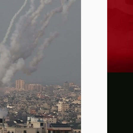
ترامب: يحذر من سيطرة الديمقراطيين على 
حماية الصحافيين تكرّم الصحافية كريستينا
فانس يؤكد وجود اختلافات في الرأي مع نتنيا
إيران تهدد بمهاجمة دول الخليج إذا تعرضت 
ن.تايمز: مشرعون أمريكيون يسعون لشراكة
الدفاع الروسية: ضربنا سفينتين محملتين ب
الـFBI فتح تحقيقا لمعرفة ما إذا كان ترامب "عميلا روسيا" بعد إقالته جيمس كومي
التماس للسماح لطبيب مستقل بفحص حسام 
الرئيس الإيراني: التواصل مع خامنئي "صعب لل
جيش الاحتلال يعلن مقتل جنديين وإصابة 4 جنوب لبنان
"وول ستريت" ترتفع بدعم آمال التهدئة في 