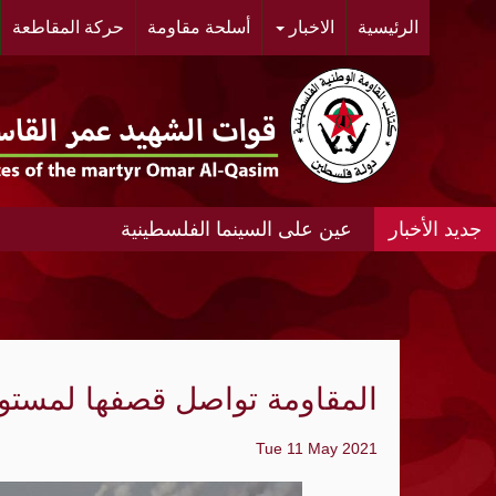
الرئيسية
الاخبار
أسلحة مقاومة
حركة المقاطعة
عين على السينما الفلسطينية
عين على السينما الفلسطينية الانتفاضة المغ
#مخيم خان الشيح #النسائية الديمقراطية ال
الحي.
المقاومة تواصل قصفها لمستوط
"أشد" ومنظمة الجيل الجديد "مجد" ينظمان مه
Tue 11 May 2021
«الديمقراطية»: عدوان الإحتلال المتواصل عل
الواقع الجغرافي والديمغرافي في محيط مدي