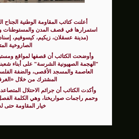
سنتكوم: إعادة توجيه 48 سفينة تجارية ضمن حصار إيران
أعلنت كتائب المقاومة الوطنية الجناح 
زامير: أضعفنا حماس بشكل كبير وغيّرنا الوضع 
استمرارها في قصف المدن والمستوطنات والم
الوفد الأمريكي يطلب تعليق المفاوضات الثلا
(مدينة عسقلان، زيكيم، كيسوفيم، إسناد 
الصاروخية المت
بشارة مرجية - مصور ومونتير فيلم الانتفاضة 
وأوضحت الكتائب أن قصفها لمواقع ومستوطن
"الهجمة الصهيونية الشرسة" على أبناء شعبن
العاصمة والمسجد الأقصى، والضفة الفلسط
المشترك من خلال «الغرفة
وأكدت الكتائب أن جرائم الاحتلال المتصاعدة
وحمم راجمات صواريخنا، وهي الكلمة الفصل 
خيار المقاومة حتى ل