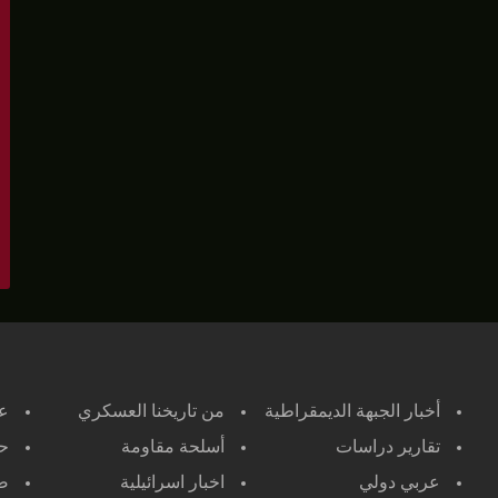
أخبار الجبهة الديمقراطية
من تاريخنا العسكري
ع
تقارير دراسات
أسلحة مقاومة
حر
عربي دولي
اخبار اسرائيلية
صح