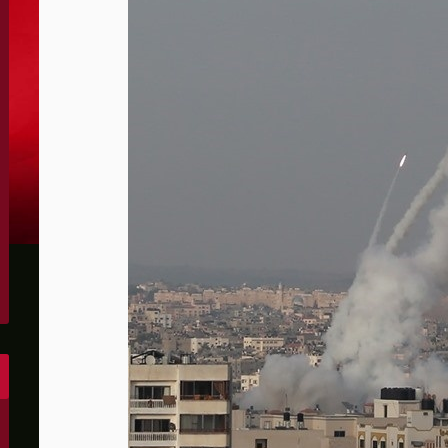
الكونغرس..ويرغب في اتفاق مع إيران
 عاصي التي أصيبت بقصف إسرائيلي
هو..,المفاوضات مع إيران "معقدة"
لهجمات أمريكية جديدة
 عسكرية مع إسرائيل
شحنات عسكرية قبالة سواحل أوديسا
أبو صفية
غاية" حاليا
الشرق الأوسط