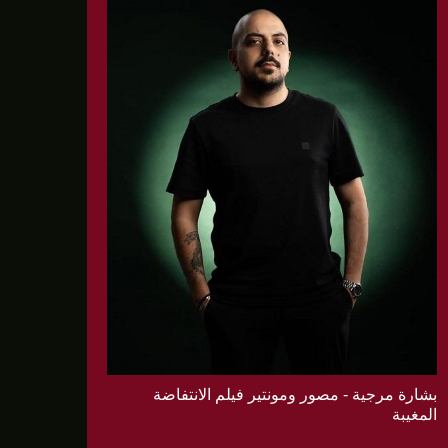
بشارة مرجية - مصور ومونتير فيلم الانتفاضة
المغيبة