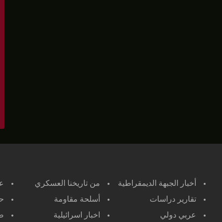
أخبار الجبهة الديمقراطية
من تاريخنا العسكري
ع
تقارير دراسات
أسلحة مقاومة
حر
عربي دولي
اخبار اسرائيلية
صح