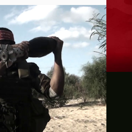
ترامب: يحذر من سيطرة الديمقراطيين على 
حماية الصحافيين تكرّم الصحافية كريستينا
فانس يؤكد وجود اختلافات في الرأي مع نتنيا
إيران تهدد بمهاجمة دول الخليج إذا تعرضت 
ن.تايمز: مشرعون أمريكيون يسعون لشراكة
الدفاع الروسية: ضربنا سفينتين محملتين ب
الـFBI فتح تحقيقا لمعرفة ما إذا كان ترامب "عميلا روسيا" بعد إقالته جيمس كومي
التماس للسماح لطبيب مستقل بفحص حسام 
الرئيس الإيراني: التواصل مع خامنئي "صعب لل
جيش الاحتلال يعلن مقتل جنديين وإصابة 4 جنوب لبنان
"وول ستريت" ترتفع بدعم آمال التهدئة في 