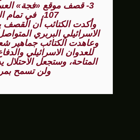
3- قصف موقع «فجة» الع
107، في تمام الساعة (9:30) صباحاً.
وأكدت الكتائب أن القصف يأ
الاسرائيلي البربري المتواصل
وعاهدت الكتائب جماهير شعب
للعدوان الاسرائيلي والدفا
المتاحة، وستجعل الاحتلال ي
ولن تسمح بمرو