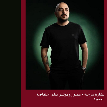
بشارة مرجية - مصور ومونتير فيلم الانتفاضة
المغيبة