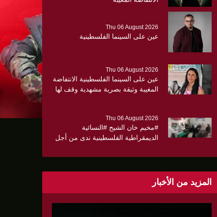
Thu 06 August 2026
عين على السينما الفلسطينية
Thu 06 August 2026
عين على السينما الفلسطينية الانتفاضة
المغيبة وثيقة بصرية مشهدية وقف لها
الجهمور وصفق كثيرا
Thu 06 August 2026
#مخيم خان الشيح #النسائية
الديمقراطية الفلسطينية ندى من أجل
مجتمع أكثر وعياً،، «ندى» تنظم ندوة
صحية عن ألتهاب الكبد وتوزّع
بروشورات توعوية على سيدات الحي.
المزيد من الأخبار