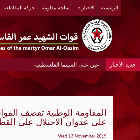
الرئيسية
الاخبار
أسلحة مقاومة
حركة المقاطعة
عين على السينما الفلسطينية
عين على السينما الفلسطينية الانتفاضة المغ
#مخيم خان الشيح #النسائية الديمقراطية ال
الحي.
المقاومة الوطنية تقصف المواق
"أشد" ومنظمة الجيل الجديد "مجد" ينظمان مه
على عدوان الاحتلال على القط
«الديمقراطية»: عدوان الإحتلال المتواصل عل
Wed 13 November 2019
الواقع الجغرافي والديمغرافي في محيط مدي