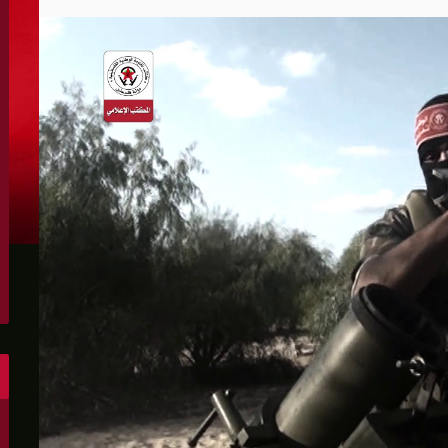
الكونغرس..ويرغب في اتفاق مع إيران
 عاصي التي أصيبت بقصف إسرائيلي
هو..,المفاوضات مع إيران "معقدة"
لهجمات أمريكية جديدة
 عسكرية مع إسرائيل
شحنات عسكرية قبالة سواحل أوديسا
أبو صفية
غاية" حاليا
الشرق الأوسط