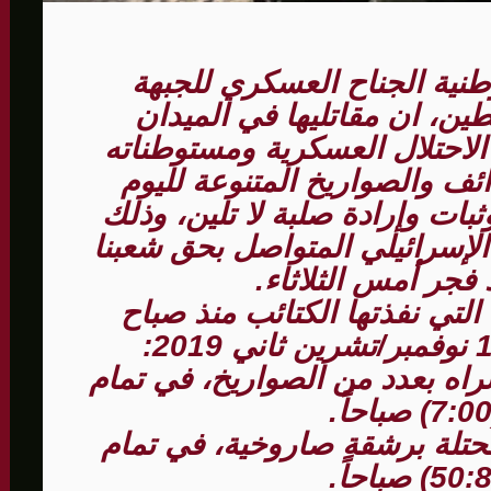
طنية الجناح العسكري للجبهة
الأمنيّ وعملياتنا الاستباقية مستمرة
ين، ان مقاتليها في الميدان
ثية لإجراء مشاورات خاصة
احتلال العسكرية ومستوطناته
المغيبة
ئف والصواريخ المتنوعة لليوم
ثبات وإرادة صلبة لا تلين، وذلك
لإسرائيلي المتواصل بحق شعبنا
فجر أمس الثلاثاء.
لتي نفذتها الكتائب منذ صباح
ه بعدد من الصواريخ، في تمام
حتلة برشقة صاروخية، في تمام