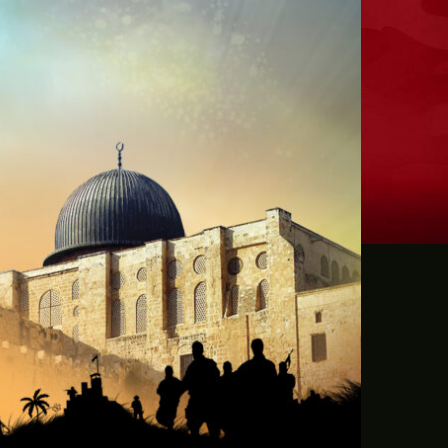
ترامب: يحذر من سيطرة الديمقراطيين على 
حماية الصحافيين تكرّم الصحافية كريستينا
فانس يؤكد وجود اختلافات في الرأي مع نتنيا
إيران تهدد بمهاجمة دول الخليج إذا تعرضت 
ن.تايمز: مشرعون أمريكيون يسعون لشراكة
الدفاع الروسية: ضربنا سفينتين محملتين ب
الـFBI فتح تحقيقا لمعرفة ما إذا كان ترامب "عميلا روسيا" بعد إقالته جيمس كومي
التماس للسماح لطبيب مستقل بفحص حسام 
الرئيس الإيراني: التواصل مع خامنئي "صعب لل
جيش الاحتلال يعلن مقتل جنديين وإصابة 4 جنوب لبنان
"وول ستريت" ترتفع بدعم آمال التهدئة في 