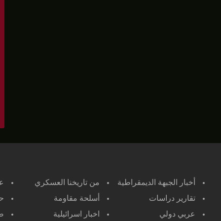
أخبار الجبهة الديمقراطية
من تاريخنا العسكري
ع
تقارير دراسات
أسلحة مقاومة
حر
عربي دولي
اخبار اسرائيلية
صح