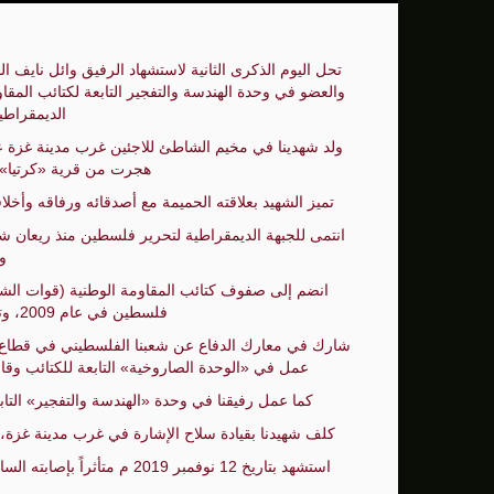
سنتكوم: إعادة توجيه 48 سفينة تجارية ضمن حصار إيران
تحل اليوم الذكرى الثانية لاستشهاد الرفيق وائل نايف 
زامير: أضعفنا حماس بشكل كبير وغيّرنا الوضع 
والعضو في وحدة الهندسة والتفجير التابعة لكتائب المقا
الديمقراطي
الوفد الأمريكي يطلب تعليق المفاوضات الثلا
بشارة مرجية - مصور ومونتير فيلم الانتفاضة 
هجرت من قرية «كرتيا»، إبان
تميز الشهيد بعلاقته الحميمة مع أصدقائه ورفاقه وأخل
انتمى للجبهة الديمقراطية لتحرير فلسطين منذ ريعان شبابه،
و
انضم إلى صفوف كتائب المقاومة الوطنية (قوات الشهي
فلسطين في عام 2009، وتلقى العديد من الدورات العسكرية.
عمل في «الوحدة الصاروخية» التابعة للكتائب وقا
كما عمل رفيقنا في وحدة «الهندسة والتفجير» التاب
كلف شهيدنا بقيادة سلاح الإشارة في غرب مدينة غزة، وذ
استشهد بتاريخ 12 نوفمبر 2019 م متأثراً بإصابته السابقة التي أصيب فيها خلال عمله في وحدة «الهندسة والتفجير».