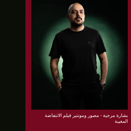
بشارة مرجية - مصور ومونتير فيلم الانتفاضة
المغيبة