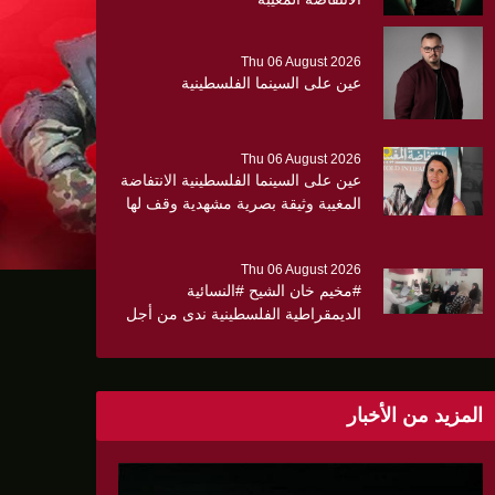
Thu 06 August 2026
عين على السينما الفلسطينية
Thu 06 August 2026
عين على السينما الفلسطينية الانتفاضة
المغيبة وثيقة بصرية مشهدية وقف لها
الجهمور وصفق كثيرا
Thu 06 August 2026
#مخيم خان الشيح #النسائية
الديمقراطية الفلسطينية ندى من أجل
مجتمع أكثر وعياً،، «ندى» تنظم ندوة
صحية عن ألتهاب الكبد وتوزّع
بروشورات توعوية على سيدات الحي.
المزيد من الأخبار