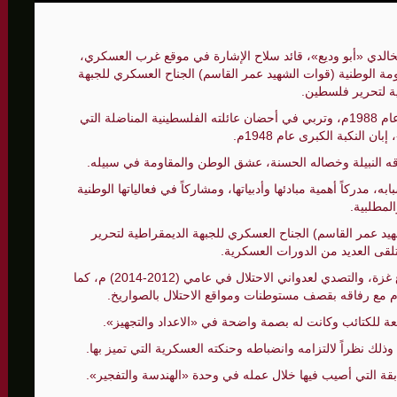
الخالدي «أبو وديع»، قائد سلاح الإشارة في موقع غرب العسكري،
الأمنيّ وعملياتنا الاستباقية مستمرة
ومة الوطنية (قوات الشهيد عمر القاسم) الجناح العسكري للجبهة
ة لتحرير فلسطين.
ثية لإجراء مشاورات خاصة
ولد شهدينا في مخيم الشاطئ للاجئين غرب مدينة غزة عام 1988م، وتربي في أحضان عائلته الفلسطينية المناضلة التي
المغيبة
 النكبة الكبرى عام 1948م.
اقه النبيلة وخصاله الحسنة، عشق الوطن والمقاومة في سبيله.
 مدركاً أهمية مبادئها وأدبياتها، ومشاركاً في فعالياتها الوطنية
المطلبية.
د عمر القاسم) الجناح العسكري للجبهة الديمقراطية لتحرير
شارك في معارك الدفاع عن شعبنا الفلسطيني في قطاع غزة، والتصدي لعدواني الاحتلال في عامي (2012-2014) م، كما
م مع رفاقه بقصف مستوطنات ومواقع الاحتلال بالصواريخ.
عة للكتائب وكانت له بصمة واضحة في «الاعداد والتجهيز».
لك نظراً لالتزامه وانضباطه وحنكته العسكرية التي تميز بها.