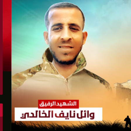
الكونغرس..ويرغب في اتفاق مع إيران
 عاصي التي أصيبت بقصف إسرائيلي
هو..,المفاوضات مع إيران "معقدة"
لهجمات أمريكية جديدة
 عسكرية مع إسرائيل
شحنات عسكرية قبالة سواحل أوديسا
أبو صفية
غاية" حاليا
الشرق الأوسط