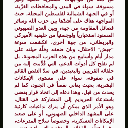
مسبوقة، سواء في المدن والمحافظات الغزّية،
أو في الجبهة الشمالية لفلسطين المحتلة، حيث
المواجهة هناك على أشدّها بين حزب الله وسائر
فصائل المقاومة من جهة، وبين العدو الصهيوني
المسنود استخبارياً ولوجستياً من حليفيه الأميركي
والبريطاني، من جهة أخرى، انكشفت سوءة
"جيش" الاحتلال، وبانَ ضعفه وقلّة حيلته على
مدار أيام وأسابيع من هذه الحرب المجنونة، بل
لم تفلح كل أدوات الدعم، التي قُدِّمت إليه من
حلفائه القريبين والبعيدين، في سدّ النقص القائم
في صفوفه، سواء على مستوى الإمكانات
البشرية، بحيث يعاني نقصاً في الجنود، كما لم
يحدث من قبل، وهذا دعاه إلى اتخاذ قرار يقضي
باستدعاء الحريديم إلى المشاركة في القتال،
وهو الأمر الذي يمكن أن يترك تداعيات كارثية
على المشهد الداخلي الصهيوني، أو على صعيد
الإمكانات العسكرية، وخصوصاً سلاح المدرعات،