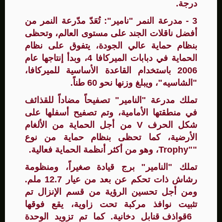
درجة.
3 - مدرعة النمر "نامير": تُعَدّ مدّرعة النمر من
أفضل ناقلات الجند على مستوى العالم، وتحظى
بنظام حماية عالي الجودة، يتفوق على نظام
الحماية في دبابات الميركافا 4، وبدأ إنتاجها عام
2006 باستخدام القاعدة الأساسية للميركافا،
"الشاسيه"، ويبلغ وزنها نحو 60 طناً.
تملك مدرعة "النامير" تصفيحاً مضاداً للقذائف
في منطقتها الأمامية، وتم تصفيح أسفلها على
شكل الحرف V من أجل الحماية من الألغام
الأرضية، كما تحظى بنظام حماية من نوع
""Trophy، وهو من أكثر أنظمة الحماية فعالية.
تملك "النامير" برج قيادة صغيراً، ومنظومة
رشاش ذات تحكم عن بعد من عيار 12.7 ملم.
ومن أجل تحسين الرؤية من قسم الإنزال تم
تثبيت نوافذ مركبة تحت زاوية، يقع فوقها
6قواذف قنابل دخانية. كما تم تزويد الوحدة