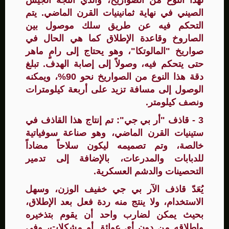
لهذا النوع من الصواريخ، والذي أنتجه الجيش
الصيني في نهاية ثمانينيات القرن الماضي. يتم
التحكم فيه عن طريق سلك موصول بين
الصاروخ وقاعدة الإطلاق كما هي الحال في
صواريخ "المالوتكا"، وهو يحتاج إلى رامٍ ماهر
حتى يتحكم فيه، وصولاً إلى إصابة الهدف. تبلغ
دقة هذا النوع من الصواريخ نحو 90%، ويمكنه
الوصول إلى مسافة تزيد على أربعة كيلومترات
ونصف كيلومتر.
3 - قاذف "أر بي جي": تم إنتاج هذا القاذف في
ستينيات القرن الماضي، وهو صناعة سوفياتية
خالصة، وتم تصميمه ليكون سلاحاً مضاداً
للدبابات والمدرعات، بالإضافة إلى تدمير
التحصينات والدشم العسكرية.
يُعَدّ قاذف الآر بي جي خفيف الوزن، وسهل
الاستخدام، ولا ينتج منه ردة فعل بعد الإطلاق،
بحيث يمكن لضارب واحد أن يقوم بتذخيره
وإطلاقه من دون أي عوائق أو مشكلات، وفي