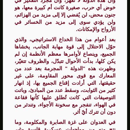
وأن هذه الدولة لا تُقهَر، وأن مجرد التفكير في
خوض أي حرب، صغيرة كانت أم كبيرة معها، هو
جنون محض، لن يُفضي إلا إلى مزيد من الهزائم،
ولن يؤدي سوى إلى مزيد من الخسائر في
الأرواح والإمكانات.
بعد أعوام من هذا الخداع الاستراتيجي، والذي
حوّل الاحتلال إلى قوة مهابة الجانب، يخشاها
الجميع، وينصاع لأوامرها معظم الأنظمة إن لم
يكن كلها، بدأت الأحوال تتبدّل، والظروف تتغيّر،
وظهرت هذه "الدولة " المجرمة بعد عدد من
المعارك مع قوى محور المقاومة، على غير
حقيقتها، التي أرادت إقناع الجميع بها، إذ انهار
كثير من الثوابت، وسقط عدد من المبادئ، وباتت
التوصيفات التي كانت تُطلق عليها كأنها فقاعة
في الهواء، تنفجر مع سخونة الأجواء، وتندثر من
دون أن تترك أيّ أثر.
في العدوان على غزة الصابرة والمكلومة، وما
نتج منه من مواجهات عسكرية قاسية وغير