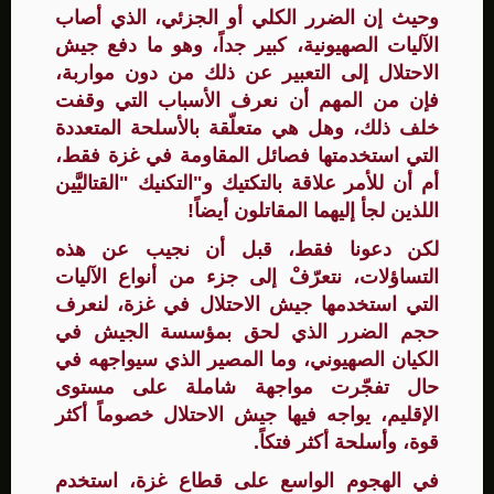
وحيث إن الضرر الكلي أو الجزئي، الذي أصاب
الآليات الصهيونية، كبير جداً، وهو ما دفع جيش
الاحتلال إلى التعبير عن ذلك من دون مواربة،
فإن من المهم أن نعرف الأسباب التي وقفت
خلف ذلك، وهل هي متعلّقة بالأسلحة المتعددة
التي استخدمتها فصائل المقاومة في غزة فقط،
أم أن للأمر علاقة بالتكتيك و"التكنيك "القتاليَّين
اللذين لجأ إليهما المقاتلون أيضاً!
لكن دعونا فقط، قبل أن نجيب عن هذه
التساؤلات، نتعرّفْ إلى جزء من أنواع الآليات
التي استخدمها جيش الاحتلال في غزة، لنعرف
حجم الضرر الذي لحق بمؤسسة الجيش في
الكيان الصهيوني، وما المصير الذي سيواجهه في
حال تفجّرت مواجهة شاملة على مستوى
الإقليم، يواجه فيها جيش الاحتلال خصوماً أكثر
قوة، وأسلحة أكثر فتكاً.
في الهجوم الواسع على قطاع غزة، استخدم