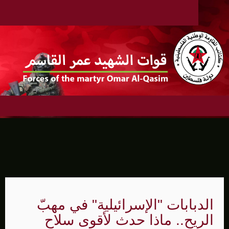
الدبابات "الإسرائيلية" في مهبّ
الريح.. ماذا حدث لأقوى سلاح