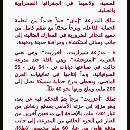
الصعبة، ولاسيما في الجغرافيا الصحراوية
والجبلية.
تملك المدرعة "إيتان" جيلاً جديداً من انظمة
الحماية الفاعلة، وبرجاً محدّثاً مع طقم كامل من
جميع الذخائر الضرورية في المعارك القتالية، إلى
جانب وسائل استكشاف ومراقبة حديثة ودقيقة.
5 - مدرّعة شيزاريت، "أخزريت": وهي تعني
بالعربية "المتوحشة"، وهي ناقلة جند مدرعة
حاكت في صناعتها دبابات تي - 54 وتي - 55
السوفياتية، وبدأ إنتاجها في ثمانينيات القرن
الماضي، وتحظى بدرع حماية سميكة تصل إلى
200 ملم، ويبلغ وزنها نحو 40 طنّاً.
تملك "أخزريت" برجاً يتمّ التحكم فيه عن بعد،
وهو مزوّد في جزئه الأمامي بمدفع رشاش من
عيار 7.62 ملم، بالإضافة إلى مدفعين آخرين من
العيار في الجزء الخلفي من المدرعة، إلى جانب
مدفع هاون من عيار 60 ملم مخصص لإطلاق