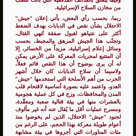
وفيما يتعلّق بالقذائف المدفعية التي باتت تنضب
من مخازن السلاح الإسرائيلية.
ربما، بحسب رأي البعض، يأتي إعلان "جيش"
الاحتلال بشأن نقص في الدبابات بهدف الضغط
أكثر على نتنياهو لقبول صفقة تُنهي القتال،
وتجنّب هذا الجيش المرهق والمحبط، بحسب
وسائل إعلام إسرائيلية، مزيداً من الخسائر، إلا
أن المتتبع لمجريات المعركة على الأرض يمكن
له أن يرى بوضوح أن هذا النقص قائم فعلاً،
ولاسيما أن سلاح الدبابات كان خلال أشهر
الحرب من أهم الأسلحة التي استخدمها "جيش"
العدو، واعتمد عليه بصورة أساسية لاقتحام قلب
المدن والمحافظات، وزج في كل عملية هجومية
بالعشرات منها في بيئة قتالية صعبة ومعقّدة،
ومسرح عمليات أقل ما يُقال عنه أنه غير مألوف
لجنود "جيش" الاحتلال، الذين لم يخوضوا منذ
أعوام طويلة معركة بهذا الحجم، على الرغم من
مئات المناورات التي أجروها في بيئة مشابهة