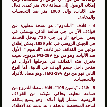
إمكانه الوصول إلى مسافة 700 متر كمدى فعال
ضد الآليات، وإلى 1000 متر ضد التحصينات
والمخابئ.
4 - قاذف "التاندوم": هو نسخة مطورة عن
قواذف الآر بي جي سالفة الذكر، ويسمّى في
بعض المراجع "آر بي جي- 29". ودخل الخدمة
في الجيش الروسي في عام 1989. يمكن إطلاق
نوعين من القذائف عبر قاذف "التاندوم "، الأول
ضد الآليات، وهو من نوع PG-29V مزدوج، بحيث
تخترق هذه القذائف في مرحلتها الأولى، ثم
تنفجر داخل جسم الهدف في الثانية، اما النوع
الثاني فهو من نوع TBG-29V، وهو مضاد للأفراد
والتحصينات.
5 - قاذف "ياسين 105": قاذف مضاد للدروع من
صناعة محلية، يحاكي مثيلاته من القواذف
الروسية المشار إليها أعلاه، وهو يتمتع بتكلفة
إنتاجه المنخفضة، وبخفة وزنه، وبسرعة الإطلاق