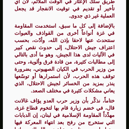
طريق سلك الإعثار في الوقت الملائم، لأن أي
تأخير أو تقديم في توقيت الانفجار قد يجعل
العملية غير ذي جدوى.
بالإضافة إلى كل ما سبق، استخدمت المقاومة
في غزة أنواعاً أخرى من القواذف والعبوات
سنتحدث عنها لاحقا بإذن الله، وأدّت، بحسب
اعتراف جيش الاحتلال، إلى حدوث نقص كبير
في الآليات لدى هذا الجيش، وهو ما أدى بالتالي
إلى مطالبات كثيرة، من قادة فرق وألوية، وحتى
من وزير الحرب في الكيان الصهيوني، بضرورة
توقف هذه الحرب، لأن استمرارها أو توسّعها
ينذر بمزيد من الخسائر لجيش الاحتلال، الذي
يعاني مشكلات كثيرة في مختلف الصعد.
ختاماً، نذكّر بأن وزير حرب العدو يؤاف غالانت
قال، في خضم زيارة قام بها لتخوم قطاع غزة،
مهدِّداً المقاومة الإسلامية في لبنان، إن الدبابات
التي ستخرج من رفح بعد انتهاء المعركة فيها