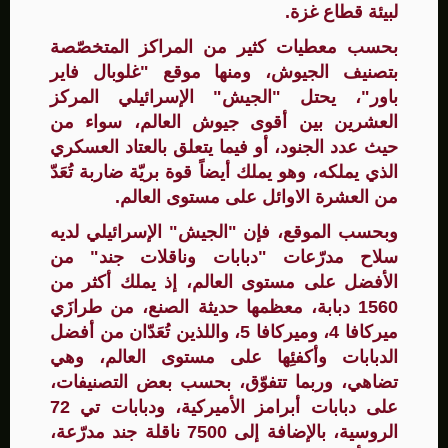
لبيئة قطاع غزة.
بحسب معطيات كثير من المراكز المتخصّصة
بتصنيف الجيوش، ومنها موقع "غلوبال فاير
باور"، يحتل "الجيش" الإسرائيلي المركز
العشرين بين أقوى جيوش العالم، سواء من
حيث عدد الجنود، أو فيما يتعلق بالعتاد العسكري
الذي يملكه، وهو يملك أيضاً قوة بريّة ضاربة تُعَدّ
من العشرة الاوائل على مستوى العالم.
وبحسب الموقع، فإن "الجيش" الإسرائيلي لديه
سلاح مدرّعات "دبابات وناقلات جند" من
الأفضل على مستوى العالم، إذ يملك أكثر من
1560 دبابة، معظمها حديثة الصنع، من طرازَي
ميركافا 4، وميركافا 5، واللذين تُعَدّان من أفضل
الدبابات وأكفئِها على مستوى العالم، وهي
تضاهي، وربما تتفوّق، بحسب بعض التصنيفات،
على دبابات أبرامز الأميركية، ودبابات تي 72
الروسية، بالإضافة إلى 7500 ناقلة جند مدرّعة،