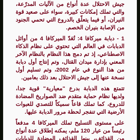
جيش الاحتلال عدة أنواع من الآليات المدرّعة،
والتي تملك إمكانات كبيرة، سواء على صعيد قوة
النيران، أو فيما يتعلّق بالدروع التي تحمي الجنود
من الإصابة بنيران الخصم.
1 - دبابة ميركافا 4: تُعَدّ الميركافا 4 من أوائل
الدبابات في العالم التي تحتوي على نظام الذكاء
الاصطناعي، إذ تم دمج هذا النظام بالنظام الآخر
المعني بإدارة ميدان القتال، وتم إنتاج أول دبابة
من هذا النوع في عام 2002، وتم تسليم أول
نسخة عنها إلى جيش الاحتلال بعد ذلك بعامين.
تتمتع هذه الدبابة بدرع "معيارية" قوية جدا،
ولديها نظام حماية متقدم ضد الصواريخ المضادة
للدروع، كما تملك قاعاً سميكاً للتصدي للعبوات
الأرضية التي تنفجر لحظة مرور الدبابة عليها.
على مستوى التسليح تملك الميركافا 4 مدفعاً
رئيساً من عيار 120 ملم، يمكنه إطلاق عدة أنواع
من القذائف، بينها القذائف المضادة للدبابات