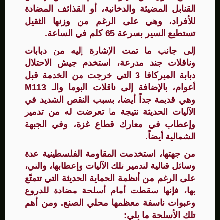
القنابل المضيئة والدخانية، أو القذائف المضادة
للأفراد، وهي على الرغم من وزنها الثقيل
تستطيع السير بسرعة 65 كلم في الساعة.
إلى جانب ما تمت الإشارة إليه من دبابات
وناقلات جند مدرعة، استخدم جيش الاحتلال
دبابة الميركافا 3 التي خرجت من الخدمة قبل
أعوام، بالإضافة إلى ناقلات البوما والـ M113
وهي قديمة جداً أيضا، بسبب النقص الشديد في
الآليات الحديثة نتيجة ما تعرضت له من تدمير
وإعطاب في معارك قطاع غزة، وفي الجبهة
الشمالية أيضاً.
من جهتها، استخدمت المقاومة الفلسطينية عدة
وسائل قتالية لتدمير تلك الآليات وإعطابها، والتي،
على الرغم من أنظمة الحماية الحديثة التي تتمتّع
بها، فإنها سقطت أمام أسلحة مضادة للدروع
وعبوات ناسفة معظمها محلي الصنع. ومن أهم
تلك الأسلحة ما يلي: