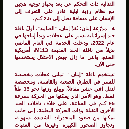
القتالية ذات التحكم عن بعد بجهاز توجيه هجين
مع نظام رؤية ليلية قادر على التعرف إلى
الإنسان على مسافة تصل إلى 2.5 كلم.
4 - مدرّعة إيتان: تُعَدّ إيتان، "الصامد"، أولَ ناقلة
جند إسرائيلية تسير على عجلات، وبدأ إنتاجها في
عام 2022، ودخلت الخدمة في العام الماضي
بديلاً من ناقلة الجند القديمة M113، أمريكية
الصنع، والتي ما زال جيش الاحتلال يستخدمها
حتى الآن.
تستخدم ناقلة "إيتان " ثماني عجلات مخصصة
للسير في الطرق الصعبة والقاسية، ومخصصة
لنقل اثني عشر مقاتلاً، ويبلغ وزنها نحو 35 طناً
فقط. وهو الأمر الذي يمكنها من الحركة بسرعة
95 كلم في الساعة، على خلاف ناقلات الجند
الأخرى الثقيلة وذات الحركة البطيئة، إلى جانب
تمكنها من صعود المنحدرات الشديدة بسهولة،
وتجاوز الصخور الكبيرة وغيرها من العقبات