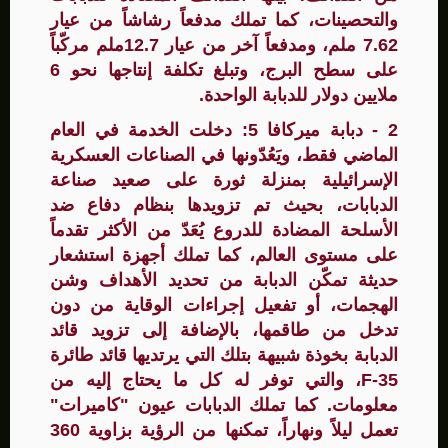
والتحصينات، كما تملك مدفعاً رشاشاً من عيار
7.62 ملم، ومدفعاً آخر من عيار 12.7ملم مركّباً
على سطح البرج، وتبلغ تكلفة إنتاجها نحو 6
ملايين دولار للدبابة الواحدة.
2 - دبابة ميركافا 5: دخلت الخدمة في العام
الماضي فقط، ويَعُدّونها في الصناعات العسكرية
الإسرائيلية بمنزلة ثورة على صعيد صناعة
الدبابات، بحيث تم تزويدها بنظام دفاع ضد
الأسلحة المضادة للدروع يُعَدّ من الأكثر تقدماً
على مستوى العالم، كما تملك أجهزة استشعار
حديثة تمكّن الدبابة من تحديد الأهداف وشن
الهجمات، أو تفعيل إجراءات الوقاية من دون
تدخل من طاقمها، بالإضافة إلى تزويد قائد
الدبابة بخوذة شبيهة بتلك التي يرتديها قائد طائرة
F-35، والتي توفر له كل ما يحتاج إليه من
معلومات. كما تملك الدبابات عيون "كاميرات"
تعمل ليلاً ونهاراً، تمكنها من الرؤية بزاوية 360