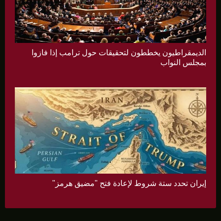
الديمقراطيون يخططون لتحقيقات حول ترامب إذا فازوا
بمجلس النواب
إيران تحدد ستة شروط لإعادة فتح "مضيق هرمز"