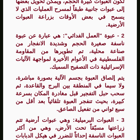
تكون العبوات كبيرة الحجم، ويمكن تحويل بعضها
إلى عبوات جانبية طبقاً لمسرح العمليات الذي لا
يسمح في بعض الأوقات بزراعة العبوات
الأرضية.
2 - عبوة "العمل الفدائي": هي عبارة عن عبوة
ناسفة صغيرة الحجم وشديدة الانفجار من
صناعة محلية، تم تطويرها من المقاومة
الفلسطينية في الأعوام الأخيرة لمواجهة الآليات
الإسرائيلية ذات التصفيح السميك.
يتم إلصاق العبوة بجسم الآلية بصورة مباشرة،
ولا سيما في المنطقة بين البرج والقاعدة، ثم
سحب حبل التفجير قبل مغادرة المكان بسرعة
كبيرة، بحيث تنفجر العبوة تلقائياً بعد أقل من
سبع ثواني من تفعيل الصاعق.
3 - العبوات البرميلية: وهي عبوات أرضية تتم
زراعتها مسبّقاً تحت الأرض، وهي من أكثر
العبوات الناسفة إحداثاً للضرر في هيكل الدبابات