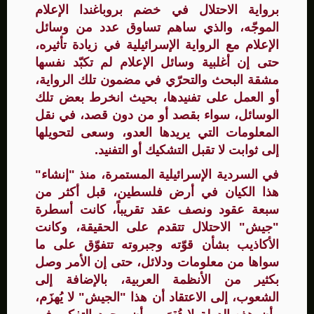
برواية الاحتلال في خضم بروباغندا الإعلام
الموجّه، والذي ساهم تساوق عدد من وسائل
الإعلام مع الرواية الإسرائيلية في زيادة تأثيره،
حتى إن أغلبية وسائل الإعلام لم تكبّد نفسها
مشقة البحث والتحرّي في مضمون تلك الرواية،
أو العمل على تفنيدها، بحيث انخرط بعض تلك
الوسائل، سواء بقصد أو من دون قصد، في نقل
المعلومات التي يريدها العدو، وسعى لتحويلها
إلى ثوابت لا تقبل التشكيك أو التفنيد.
في السردية الإسرائيلية المستمرة، منذ "إنشاء"
هذا الكيان في أرض فلسطين، قبل أكثر من
سبعة عقود ونصف عقد تقريباً، كانت أسطرة
"جيش" الاحتلال تتقدم على الحقيقة، وكانت
الأكاذيب بشأن قوّته وجبروته تتفوّق على ما
سواها من معلومات ودلائل، حتى إن الأمر وصل
بكثير من الأنظمة العربية، بالإضافة إلى
الشعوب، إلى الاعتقاد أن هذا "الجيش" لا يُهزَم،