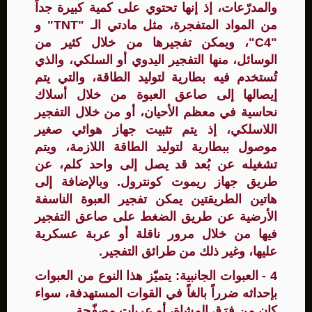
والمدرّعات، إذ إنها تحتوي على كمية كبيرة جداً
من المواد المتفجرة، مثل مادتي الـ "TNT" و
"C4"، ويمكن تفجيرها من خلال كثير من
الوسائل، منها التفجير اليدوي أو السلكي، والذي
تُستخدم فيه بطارية لتوليد الطاقة، والتي يتم
إيصالها إلى صاعق العبوة من خلال أسلاك
نحاسية في معظم الأحيان، أو من خلال التفجير
اللاسلكي، إذ يتم تثبيت جهاز هوائي صغير
موصول ببطارية لتوليد الطاقة اللازمة، ويتم
تشغيله عن بُعد قد يصل إلى واحد كلم، عن
طريق جهاز ريموت كونترول. وبالإضافة إلى
هاتين الطريقتين يمكن تفجير العبوة الناسفة
الأرضية عن طريق الضغط على صاعق التفجير
فيها من خلال مرور ناقلة أو عربة عسكرية
عليها، وغير ذلك من طرائق التفجير.
4 - العبوات الجانبية: يتميّز هذا النوع من العبوات
بإحداثه ضرراً بالغاً في القوات المستهدفة، سواء
كان من فِرَق المشاة، أو عربات مصفّحة.