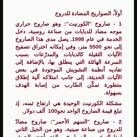
أولاً، الصواريخ المضادة للدروع
1 - صاروخ "الكورنيت": وهو صاروخ حراري
موجه مضاد للدبابات من صناعة روسية، دخل
الخدمة في عام 1998. يصل مدى هذا الصاروخ
إلى نحو 5500 متر، وفي إمكانه اختراق تصفيح
الآليات الثقيلة كالدبابات والمدرّعات بسبب
السرعة الهائلة التي ينطلق بها، بالإضافة إلى
تفاديه أنظمة التشويش الموجودة في بعض
الآليات الحديثة، إلى جانب امتلاكه آلية إطلاق
متطورة تمكّن الضّارب من إصابة الهدف
بسهولة.
مشكلة الكورنيت الوحيدة هي ارتفاع ثمنه، إذ
تبلغ قيمة الصاروخ الواحد نحو100 ألف دولار.
2 - صاروخ "السهم الأحمر": صاروخ مضادّ
للدروع من صناعة صينية، وهو من الجيل الثاني