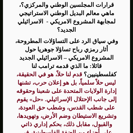
قرارات المجلسين الوطني والمركزي؟،
ماهي معالم البديل الوطني الاستراتيجي
لمجابهة المشروع الامريكي - الاسرائيلي
الجديد؟
وفي سياق الرد على التساؤلات المطروحة،
أثار رمزي رباح تساؤلا جوهريا حول
المشروع الامريكي – الاسرائيلي الجديد
قائلا: ما الذي قدمه ترامب لنا
كفلسطينيين؟
قدم لنا حلاً، هو في الحقيقة،
ليس حلاً سلمياً، بل هو إعلان حرب، تشنها
إدارة الولايات المتحدة على شعبنا وحقوقه
إلى جانب الإحتلال الإسرائيلي. «حل» يقوم
على شطب القدس، وشطب حق العودة،
وتشريع الاستيطان وضم الأرض، وتهويدها،
والقبول، مقابل ذلك، بحكم إداري ذاتي
على أجزاء من الضفة الفلسطينية، في