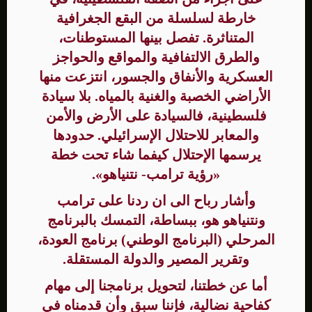
خارطة لسلسلة من البقع الجغرافية
المتناثرة. تفصل بينها المستوطنات،
والطرق الالتفافية والمواقع والحواجز
العسكرية والأنفاق والجسور، انتزعت منها
الأراضي الخصبة والغنية بالمياه. بلا سيادة
فلسطينية، فالسيادة على الأرض والأمن
والمعابر للاحتلال الإسرائيلي. حدودها
يرسمها الإحتلال كيفما شاء تحت خطة
«رؤية ترامب- نتنياهو».
وأشار رباح الى ان ردنا على ترامب
ونتنياهو هو، ببساطة، التمسك بالبرنامج
المرحلي (البرنامج الوطني) برنامج العودة،
وتقرير المصير والدولة المستقلة.
أما عن خطتنا، لتحويل برنامجنا إلى مهام
كفاحية نضالية، فإننا سبق وأن قدمناه في