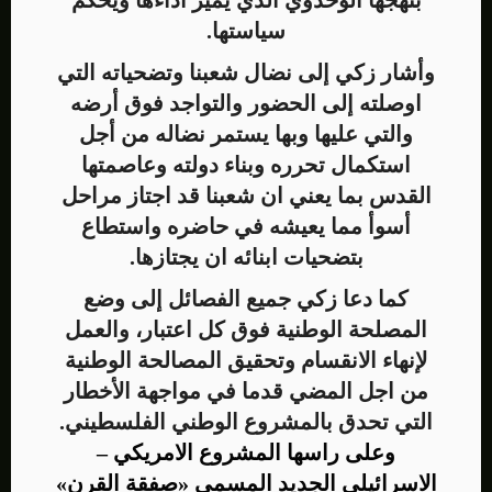
بنهجها الوحدوي الذي يميز أداءها ويحكم
سياستها.
وأشار زكي إلى نضال شعبنا وتضحياته التي
اوصلته إلى الحضور والتواجد فوق أرضه
والتي عليها وبها يستمر نضاله من أجل
استكمال تحرره وبناء دولته وعاصمتها
القدس بما يعني ان شعبنا قد اجتاز مراحل
أسوأ مما يعيشه في حاضره واستطاع
بتضحيات ابنائه ان يجتازها.
كما دعا زكي جميع الفصائل إلى وضع
المصلحة الوطنية فوق كل اعتبار، والعمل
لإنهاء الانقسام وتحقيق المصالحة الوطنية
من اجل المضي قدما في مواجهة الأخطار
التي تحدق بالمشروع الوطني الفلسطيني.
وعلى راسها المشروع الامريكي –
الاسرائيلي الجديد المسمى «صفقة القرن»