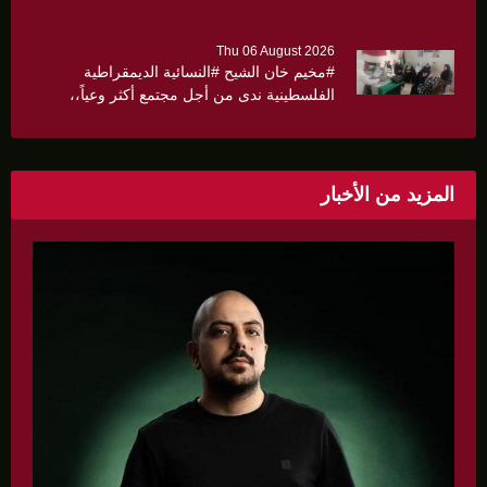
كثيرا
Thu 06 August 2026
#مخيم خان الشيح #النسائية الديمقراطية
الفلسطينية ندى من أجل مجتمع أكثر وعياً،،
«ندى» تنظم ندوة صحية عن ألتهاب الكبد وتوزّع
بروشورات توعوية على سيدات الحي.
المزيد من الأخبار