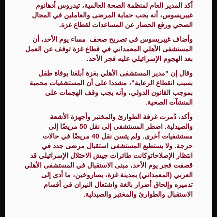
أكد المدير العام لمنظمة الصحة العالمية، تيدروس أدهانوم
غيبريسوس، أنه يجب حماية المرضى والعاملين في المجال
الصحي ورفع الحصار عن المساعدات لقطاع غزة.
وأضاف غيبريسوس في تصريح صحف مساء يوم الأحد، أن
المستشفى الأهلي المعمداني في قطاع غزة توقف عن العمل
بعد الهجوم الإسرائيلي عليه فجر الأحد.
وقال إن "مدير المستشفى الأهلي بغزة أبلغنا بوفاة طفل
بسبب انقطاع الرعاية"، مشددا على أن المستشفيات محمية
بموجب القانون الدولي، وأنه يجب وقف الهجمات على
المنشآت الصحية.
وأكد، دُمرت غرفة الطوارئ والمختبر وأجهزة الأشعة
والصيدلية. اضطر المستشفى إلى نقل 50 مريضًا إلى
مستشفيات أخرى. ولم يتسن نقل 40 مريضًا في حالات
حرجة. ولا يستطيع المستشفى استقبال مرضى جدد في
انتظار الإصلاحاتوكانت طائرات جيش الاحتلال الإسرائيلي قد
قصفت فجر يوم الأحد، مبنى الاستقبال في المستشفى الأهلي
العربي (المعمداني) بمدينة غزة، بصاروخين، ما أدى إلى
تدميره وإلحاق أضرار بالغة واشتعال النيران في أقسام
الاستقبال والطوارئ والمختبر والصيدلية.