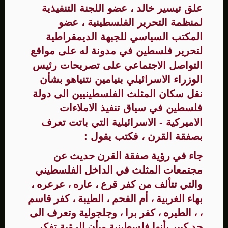
علق تيسير خالد ، عضو اللجنة التنفيذية
لمنظمة التحرير الفلسطينية ، عضو
المكتب السياسي للجبهة الديمقراطية
لتحرير فلسطين في مدونة له على مواقع
التواصل الاجتماعي على تصريحات رئيس
الوزراء الاسرائيلي بنيامين نتنياهو بشأن
نقل سكان المثلث الفلسطينيين الى دولة
فلسطين في سياق تنفيذ الاملاءات
الاميركية - الاسرائيلية التي باتت تعرف
بصفقة القرن ، فكتب يقول :
جاء في رؤية صفقة القرن حديث عن
مجتمعات المثلث في الداخل الفلسطيني
والتي تتألف من كفر قرع ، عاره ، عرعره ،
بهاء الغربية ، أم الفحم ، الطيبة ، كفر قاسم
، ، الطيره ، كفر برا ، وجلجولية وتعرف الى
حد كبير بأنها فلسطينية وبأن الرؤية تفكر