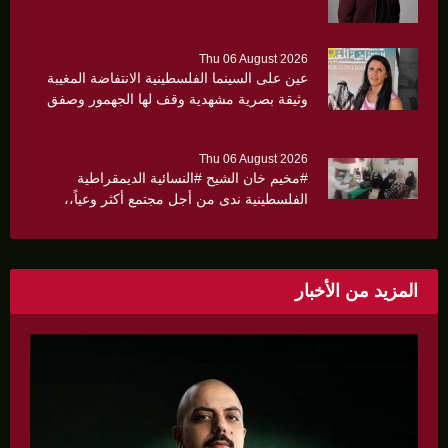
Thu 06 August 2026
عين على السينما الفلسطينية الانتفاضة المغيبة
وثيقة بصرية مشهدية وقف لها الجهمور وصفق
كثيرا
Thu 06 August 2026
#مخيم خان الشيح #النسائية الديمقراطية
الفلسطينية ندى من أجل مجتمع أكثر وعياً،،
«ندى» تنظم ندوة صحية عن ألتهاب الكبد وتوزّع
بروشورات توعوية على سيدات الحي.
المزيد من الأخبار