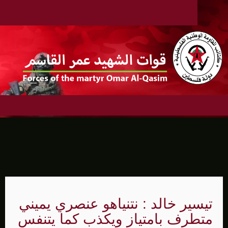
تيسير خالد : نتنياهو عنصري يميني
متطرف بامتياز ويكذب كما يتنفس